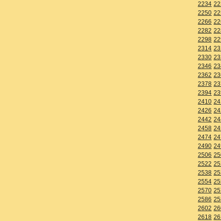
2234
22
2250
22
2266
22
2282
22
2298
22
2314
23
2330
23
2346
23
2362
23
2378
23
2394
23
2410
24
2426
24
2442
24
2458
24
2474
24
2490
24
2506
25
2522
25
2538
25
2554
25
2570
25
2586
25
2602
26
2618
26