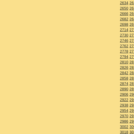
2634
26
2650
26
2666
26
2682
26
2698
26
2714
27
2730
27
2746
27
2762
27
2778
27
2794
27
2810
28
2826
28
2842
28
2858
28
2874
28
2890
28
2906
29
2922
29
2938
29
2954
29
2970
29
2986
29
3002
30
3018
30