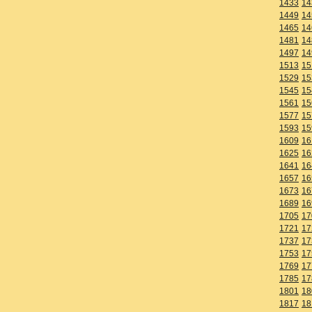
1433
14
1449
14
1465
14
1481
14
1497
14
1513
15
1529
15
1545
15
1561
15
1577
15
1593
15
1609
16
1625
16
1641
16
1657
16
1673
16
1689
16
1705
17
1721
17
1737
17
1753
17
1769
17
1785
17
1801
18
1817
18