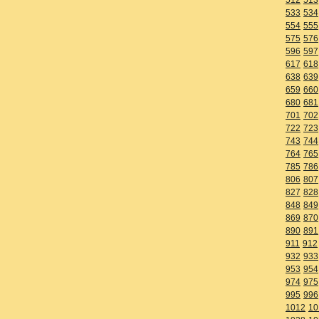
533
534
554
555
575
576
596
597
617
618
638
639
659
660
680
681
701
702
722
723
743
744
764
765
785
786
806
807
827
828
848
849
869
870
890
891
911
912
932
933
953
954
974
975
995
996
1012
10