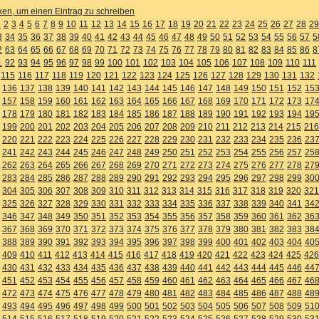
cken, um einen Eintrag zu schreiben
1
2
3
4
5
6
7
8
9
10
11
12
13
14
15
16
17
18
19
20
21
22
23
24
25
26
27
28
29
3
34
35
36
37
38
39
40
41
42
43
44
45
46
47
48
49
50
51
52
53
54
55
56
57
5
2
63
64
65
66
67
68
69
70
71
72
73
74
75
76
77
78
79
80
81
82
83
84
85
86
8
1
92
93
94
95
96
97
98
99
100
101
102
103
104
105
106
107
108
109
110
111
115
116
117
118
119
120
121
122
123
124
125
126
127
128
129
130
131
132
136
137
138
139
140
141
142
143
144
145
146
147
148
149
150
151
152
15
157
158
159
160
161
162
163
164
165
166
167
168
169
170
171
172
173
17
178
179
180
181
182
183
184
185
186
187
188
189
190
191
192
193
194
19
199
200
201
202
203
204
205
206
207
208
209
210
211
212
213
214
215
216
220
221
222
223
224
225
226
227
228
229
230
231
232
233
234
235
236
23
241
242
243
244
245
246
247
248
249
250
251
252
253
254
255
256
257
25
262
263
264
265
266
267
268
269
270
271
272
273
274
275
276
277
278
27
283
284
285
286
287
288
289
290
291
292
293
294
295
296
297
298
299
30
304
305
306
307
308
309
310
311
312
313
314
315
316
317
318
319
320
321
325
326
327
328
329
330
331
332
333
334
335
336
337
338
339
340
341
34
346
347
348
349
350
351
352
353
354
355
356
357
358
359
360
361
362
36
367
368
369
370
371
372
373
374
375
376
377
378
379
380
381
382
383
38
388
389
390
391
392
393
394
395
396
397
398
399
400
401
402
403
404
40
409
410
411
412
413
414
415
416
417
418
419
420
421
422
423
424
425
426
430
431
432
433
434
435
436
437
438
439
440
441
442
443
444
445
446
44
451
452
453
454
455
456
457
458
459
460
461
462
463
464
465
466
467
46
472
473
474
475
476
477
478
479
480
481
482
483
484
485
486
487
488
48
493
494
495
496
497
498
499
500
501
502
503
504
505
506
507
508
509
51
514
515
516
517
518
519
520
521
522
523
524
525
526
527
528
529
530
53