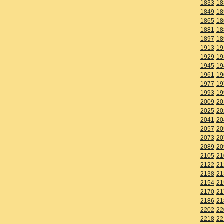
1833
18
1849
18
1865
18
1881
18
1897
18
1913
19
1929
19
1945
19
1961
19
1977
19
1993
19
2009
20
2025
20
2041
20
2057
20
2073
20
2089
20
2105
21
2122
21
2138
21
2154
21
2170
21
2186
21
2202
22
2218
22