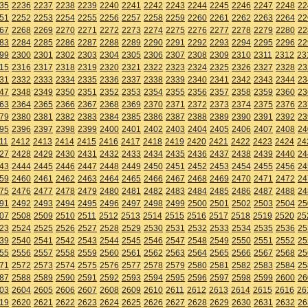
35
2236
2237
2238
2239
2240
2241
2242
2243
2244
2245
2246
2247
2248
22
51
2252
2253
2254
2255
2256
2257
2258
2259
2260
2261
2262
2263
2264
22
67
2268
2269
2270
2271
2272
2273
2274
2275
2276
2277
2278
2279
2280
22
83
2284
2285
2286
2287
2288
2289
2290
2291
2292
2293
2294
2295
2296
22
99
2300
2301
2302
2303
2304
2305
2306
2307
2308
2309
2310
2311
2312
23
15
2316
2317
2318
2319
2320
2321
2322
2323
2324
2325
2326
2327
2328
23
31
2332
2333
2334
2335
2336
2337
2338
2339
2340
2341
2342
2343
2344
23
47
2348
2349
2350
2351
2352
2353
2354
2355
2356
2357
2358
2359
2360
23
63
2364
2365
2366
2367
2368
2369
2370
2371
2372
2373
2374
2375
2376
23
79
2380
2381
2382
2383
2384
2385
2386
2387
2388
2389
2390
2391
2392
23
95
2396
2397
2398
2399
2400
2401
2402
2403
2404
2405
2406
2407
2408
24
11
2412
2413
2414
2415
2416
2417
2418
2419
2420
2421
2422
2423
2424
24
27
2428
2429
2430
2431
2432
2433
2434
2435
2436
2437
2438
2439
2440
24
43
2444
2445
2446
2447
2448
2449
2450
2451
2452
2453
2454
2455
2456
24
59
2460
2461
2462
2463
2464
2465
2466
2467
2468
2469
2470
2471
2472
24
75
2476
2477
2478
2479
2480
2481
2482
2483
2484
2485
2486
2487
2488
24
91
2492
2493
2494
2495
2496
2497
2498
2499
2500
2501
2502
2503
2504
25
07
2508
2509
2510
2511
2512
2513
2514
2515
2516
2517
2518
2519
2520
25
23
2524
2525
2526
2527
2528
2529
2530
2531
2532
2533
2534
2535
2536
25
39
2540
2541
2542
2543
2544
2545
2546
2547
2548
2549
2550
2551
2552
25
55
2556
2557
2558
2559
2560
2561
2562
2563
2564
2565
2566
2567
2568
25
71
2572
2573
2574
2575
2576
2577
2578
2579
2580
2581
2582
2583
2584
25
87
2588
2589
2590
2591
2592
2593
2594
2595
2596
2597
2598
2599
2600
26
03
2604
2605
2606
2607
2608
2609
2610
2611
2612
2613
2614
2615
2616
26
19
2620
2621
2622
2623
2624
2625
2626
2627
2628
2629
2630
2631
2632
26