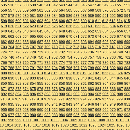
535
536
537
538
539
540
541
542
543
544
545
546
547
548
549
550
551
55
556
557
558
559
560
561
562
563
564
565
566
567
568
569
570
571
572
57
577
578
579
580
581
582
583
584
585
586
587
588
589
590
591
592
593
59
598
599
600
601
602
603
604
605
606
607
608
609
610
611
612
613
614
615
619
620
621
622
623
624
625
626
627
628
629
630
631
632
633
634
635
63
640
641
642
643
644
645
646
647
648
649
650
651
652
653
654
655
656
65
661
662
663
664
665
666
667
668
669
670
671
672
673
674
675
676
677
67
682
683
684
685
686
687
688
689
690
691
692
693
694
695
696
697
698
69
703
704
705
706
707
708
709
710
711
712
713
714
715
716
717
718
719
720
724
725
726
727
728
729
730
731
732
733
734
735
736
737
738
739
740
74
745
746
747
748
749
750
751
752
753
754
755
756
757
758
759
760
761
76
766
767
768
769
770
771
772
773
774
775
776
777
778
779
780
781
782
78
787
788
789
790
791
792
793
794
795
796
797
798
799
800
801
802
803
80
808
809
810
811
812
813
814
815
816
817
818
819
820
821
822
823
824
825
829
830
831
832
833
834
835
836
837
838
839
840
841
842
843
844
845
84
850
851
852
853
854
855
856
857
858
859
860
861
862
863
864
865
866
86
871
872
873
874
875
876
877
878
879
880
881
882
883
884
885
886
887
88
892
893
894
895
896
897
898
899
900
901
902
903
904
905
906
907
908
90
913
914
915
916
917
918
919
920
921
922
923
924
925
926
927
928
929
930
934
935
936
937
938
939
940
941
942
943
944
945
946
947
948
949
950
95
955
956
957
958
959
960
961
962
963
964
965
966
967
968
969
970
971
97
976
977
978
979
980
981
982
983
984
985
986
987
988
989
990
991
992
99
997
998
999
1000
1001
1002
1003
1004
1005
1006
1007
1008
1009
1010
10
13
1014
1015
1016
1017
1018
1019
1020
1021
1022
1023
1024
1025
1026
10