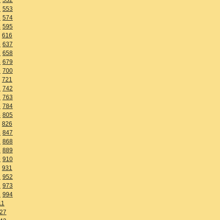
2
553
3
574
4
595
616
6
637
7
658
8
679
9
700
721
1
742
2
763
3
784
4
805
826
6
847
7
868
8
889
9
910
931
1
952
2
973
3
994
11
27