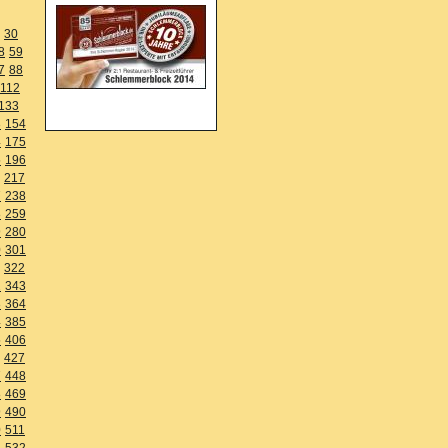
30
8
59
7
88
112
133
3
154
4
175
5
196
217
7
238
8
259
9
280
0
301
322
2
343
3
364
4
385
5
406
427
7
448
8
469
9
490
0
511
1
532