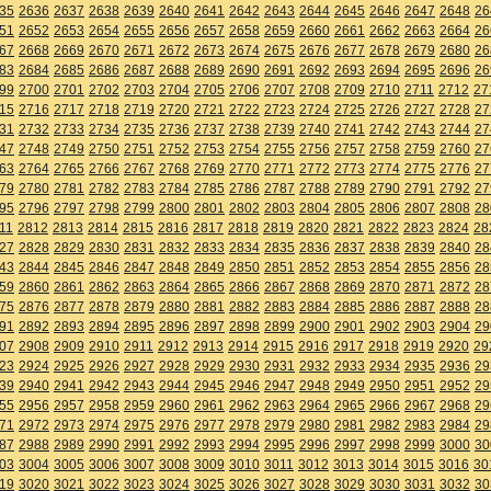
35
2636
2637
2638
2639
2640
2641
2642
2643
2644
2645
2646
2647
2648
26
51
2652
2653
2654
2655
2656
2657
2658
2659
2660
2661
2662
2663
2664
26
67
2668
2669
2670
2671
2672
2673
2674
2675
2676
2677
2678
2679
2680
26
83
2684
2685
2686
2687
2688
2689
2690
2691
2692
2693
2694
2695
2696
26
99
2700
2701
2702
2703
2704
2705
2706
2707
2708
2709
2710
2711
2712
27
15
2716
2717
2718
2719
2720
2721
2722
2723
2724
2725
2726
2727
2728
27
31
2732
2733
2734
2735
2736
2737
2738
2739
2740
2741
2742
2743
2744
27
47
2748
2749
2750
2751
2752
2753
2754
2755
2756
2757
2758
2759
2760
27
63
2764
2765
2766
2767
2768
2769
2770
2771
2772
2773
2774
2775
2776
27
79
2780
2781
2782
2783
2784
2785
2786
2787
2788
2789
2790
2791
2792
27
95
2796
2797
2798
2799
2800
2801
2802
2803
2804
2805
2806
2807
2808
28
11
2812
2813
2814
2815
2816
2817
2818
2819
2820
2821
2822
2823
2824
28
27
2828
2829
2830
2831
2832
2833
2834
2835
2836
2837
2838
2839
2840
28
43
2844
2845
2846
2847
2848
2849
2850
2851
2852
2853
2854
2855
2856
28
59
2860
2861
2862
2863
2864
2865
2866
2867
2868
2869
2870
2871
2872
28
75
2876
2877
2878
2879
2880
2881
2882
2883
2884
2885
2886
2887
2888
28
91
2892
2893
2894
2895
2896
2897
2898
2899
2900
2901
2902
2903
2904
29
07
2908
2909
2910
2911
2912
2913
2914
2915
2916
2917
2918
2919
2920
29
23
2924
2925
2926
2927
2928
2929
2930
2931
2932
2933
2934
2935
2936
29
39
2940
2941
2942
2943
2944
2945
2946
2947
2948
2949
2950
2951
2952
29
55
2956
2957
2958
2959
2960
2961
2962
2963
2964
2965
2966
2967
2968
29
71
2972
2973
2974
2975
2976
2977
2978
2979
2980
2981
2982
2983
2984
29
87
2988
2989
2990
2991
2992
2993
2994
2995
2996
2997
2998
2999
3000
30
03
3004
3005
3006
3007
3008
3009
3010
3011
3012
3013
3014
3015
3016
30
19
3020
3021
3022
3023
3024
3025
3026
3027
3028
3029
3030
3031
3032
30