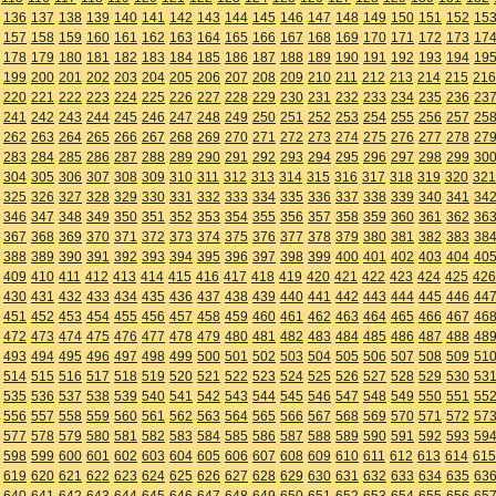
136
137
138
139
140
141
142
143
144
145
146
147
148
149
150
151
152
15
157
158
159
160
161
162
163
164
165
166
167
168
169
170
171
172
173
17
178
179
180
181
182
183
184
185
186
187
188
189
190
191
192
193
194
19
199
200
201
202
203
204
205
206
207
208
209
210
211
212
213
214
215
216
220
221
222
223
224
225
226
227
228
229
230
231
232
233
234
235
236
23
241
242
243
244
245
246
247
248
249
250
251
252
253
254
255
256
257
25
262
263
264
265
266
267
268
269
270
271
272
273
274
275
276
277
278
27
283
284
285
286
287
288
289
290
291
292
293
294
295
296
297
298
299
30
304
305
306
307
308
309
310
311
312
313
314
315
316
317
318
319
320
321
325
326
327
328
329
330
331
332
333
334
335
336
337
338
339
340
341
34
346
347
348
349
350
351
352
353
354
355
356
357
358
359
360
361
362
36
367
368
369
370
371
372
373
374
375
376
377
378
379
380
381
382
383
38
388
389
390
391
392
393
394
395
396
397
398
399
400
401
402
403
404
40
409
410
411
412
413
414
415
416
417
418
419
420
421
422
423
424
425
426
430
431
432
433
434
435
436
437
438
439
440
441
442
443
444
445
446
44
451
452
453
454
455
456
457
458
459
460
461
462
463
464
465
466
467
46
472
473
474
475
476
477
478
479
480
481
482
483
484
485
486
487
488
48
493
494
495
496
497
498
499
500
501
502
503
504
505
506
507
508
509
51
514
515
516
517
518
519
520
521
522
523
524
525
526
527
528
529
530
53
535
536
537
538
539
540
541
542
543
544
545
546
547
548
549
550
551
55
556
557
558
559
560
561
562
563
564
565
566
567
568
569
570
571
572
57
577
578
579
580
581
582
583
584
585
586
587
588
589
590
591
592
593
59
598
599
600
601
602
603
604
605
606
607
608
609
610
611
612
613
614
615
619
620
621
622
623
624
625
626
627
628
629
630
631
632
633
634
635
63
640
641
642
643
644
645
646
647
648
649
650
651
652
653
654
655
656
65