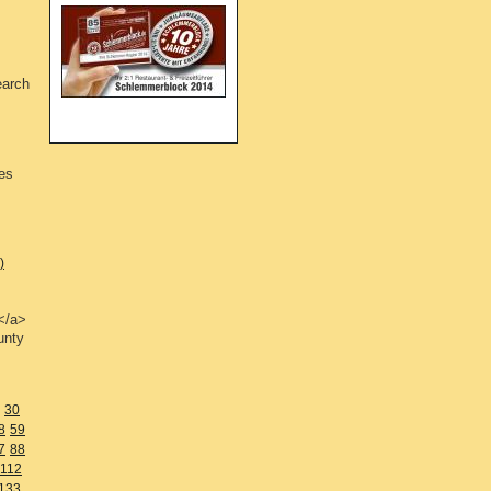
earch
ses
)
</a>
unty
30
8
59
7
88
112
133