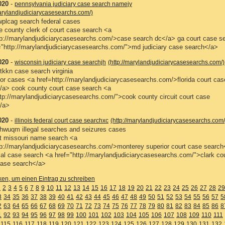
020
-
pennsylvania judiciary case search namejy
marylandjudiciarycasesearchs.com/)
plcag search federal cases
e county clerk of court case search <a
tp://marylandjudiciarycasesearchs.com/>case search dc</a> ga court case s
="http://marylandjudiciarycasesearchs.com/">md judiciary case search</a>
020
-
wisconsin judiciary case searchjh
(http://marylandjudiciarycasesearchs.com/)
tkkn case search virginia
for cases <a href=http://marylandjudiciarycasesearchs.com/>florida court ca
/a> cook county court case search <a
ttp://marylandjudiciarycasesearchs.com/">cook county circuit court case
/a>
020
-
illinois federal court case searchxc
(http://marylandjudiciarycasesearchs.com/
hwuqm illegal searches and seizures cases
t missouri name search <a
tp://marylandjudiciarycasesearchs.com/>monterey superior court case search
cial case search <a href="http://marylandjudiciarycasesearchs.com/">clark co
case search</a>
cken, um einen Eintrag zu schreiben
1
2
3
4
5
6
7
8
9
10
11
12
13
14
15
16
17
18
19
20
21
22
23
24
25
26
27
28
29
3
34
35
36
37
38
39
40
41
42
43
44
45
46
47
48
49
50
51
52
53
54
55
56
57
5
2
63
64
65
66
67
68
69
70
71
72
73
74
75
76
77
78
79
80
81
82
83
84
85
86
8
1
92
93
94
95
96
97
98
99
100
101
102
103
104
105
106
107
108
109
110
111
115
116
117
118
119
120
121
122
123
124
125
126
127
128
129
130
131
132