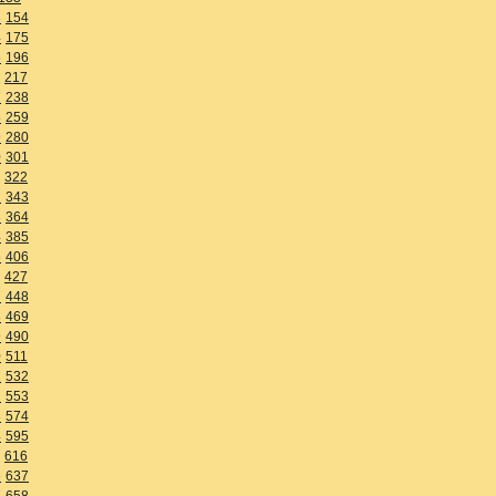
3
154
4
175
5
196
217
7
238
8
259
9
280
0
301
322
2
343
3
364
4
385
5
406
427
7
448
8
469
9
490
0
511
1
532
2
553
3
574
4
595
616
6
637
7
658