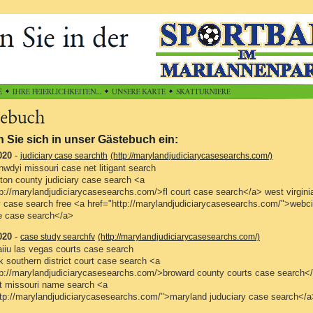
 Sie sich in unser Gästebuch ein:
020
-
judiciary case searchth
(http://marylandjudiciarycasesearchs.com/)
wdyi missouri case net litigant search
ton county judiciary case search <a
tp://marylandjudiciarycasesearchs.com/>fl court case search</a> west virgini
ry case search free <a href="http://marylandjudiciarycasesearchs.com/">webci
 case search</a>
020
-
case study searchfv
(http://marylandjudiciarycasesearchs.com/)
aiiu las vegas courts case search
 southern district court case search <a
tp://marylandjudiciarycasesearchs.com/>broward county courts case search<
t missouri name search <a
ttp://marylandjudiciarycasesearchs.com/">maryland juduciary case search</a