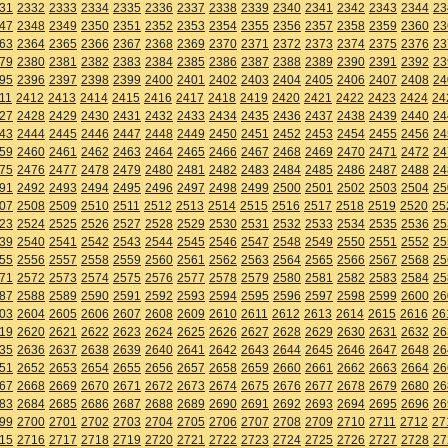
31
2332
2333
2334
2335
2336
2337
2338
2339
2340
2341
2342
2343
2344
23
47
2348
2349
2350
2351
2352
2353
2354
2355
2356
2357
2358
2359
2360
23
63
2364
2365
2366
2367
2368
2369
2370
2371
2372
2373
2374
2375
2376
23
79
2380
2381
2382
2383
2384
2385
2386
2387
2388
2389
2390
2391
2392
23
95
2396
2397
2398
2399
2400
2401
2402
2403
2404
2405
2406
2407
2408
24
11
2412
2413
2414
2415
2416
2417
2418
2419
2420
2421
2422
2423
2424
24
27
2428
2429
2430
2431
2432
2433
2434
2435
2436
2437
2438
2439
2440
24
43
2444
2445
2446
2447
2448
2449
2450
2451
2452
2453
2454
2455
2456
24
59
2460
2461
2462
2463
2464
2465
2466
2467
2468
2469
2470
2471
2472
24
75
2476
2477
2478
2479
2480
2481
2482
2483
2484
2485
2486
2487
2488
24
91
2492
2493
2494
2495
2496
2497
2498
2499
2500
2501
2502
2503
2504
25
07
2508
2509
2510
2511
2512
2513
2514
2515
2516
2517
2518
2519
2520
25
23
2524
2525
2526
2527
2528
2529
2530
2531
2532
2533
2534
2535
2536
25
39
2540
2541
2542
2543
2544
2545
2546
2547
2548
2549
2550
2551
2552
25
55
2556
2557
2558
2559
2560
2561
2562
2563
2564
2565
2566
2567
2568
25
71
2572
2573
2574
2575
2576
2577
2578
2579
2580
2581
2582
2583
2584
25
87
2588
2589
2590
2591
2592
2593
2594
2595
2596
2597
2598
2599
2600
26
03
2604
2605
2606
2607
2608
2609
2610
2611
2612
2613
2614
2615
2616
26
19
2620
2621
2622
2623
2624
2625
2626
2627
2628
2629
2630
2631
2632
26
35
2636
2637
2638
2639
2640
2641
2642
2643
2644
2645
2646
2647
2648
26
51
2652
2653
2654
2655
2656
2657
2658
2659
2660
2661
2662
2663
2664
26
67
2668
2669
2670
2671
2672
2673
2674
2675
2676
2677
2678
2679
2680
26
83
2684
2685
2686
2687
2688
2689
2690
2691
2692
2693
2694
2695
2696
26
99
2700
2701
2702
2703
2704
2705
2706
2707
2708
2709
2710
2711
2712
27
15
2716
2717
2718
2719
2720
2721
2722
2723
2724
2725
2726
2727
2728
27