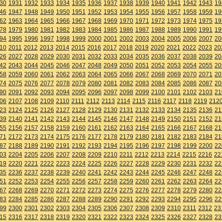
30
1931
1932
1933
1934
1935
1936
1937
1938
1939
1940
1941
1942
1943
19
46
1947
1948
1949
1950
1951
1952
1953
1954
1955
1956
1957
1958
1959
19
62
1963
1964
1965
1966
1967
1968
1969
1970
1971
1972
1973
1974
1975
19
78
1979
1980
1981
1982
1983
1984
1985
1986
1987
1988
1989
1990
1991
19
94
1995
1996
1997
1998
1999
2000
2001
2002
2003
2004
2005
2006
2007
20
10
2011
2012
2013
2014
2015
2016
2017
2018
2019
2020
2021
2022
2023
20
26
2027
2028
2029
2030
2031
2032
2033
2034
2035
2036
2037
2038
2039
20
42
2043
2044
2045
2046
2047
2048
2049
2050
2051
2052
2053
2054
2055
20
58
2059
2060
2061
2062
2063
2064
2065
2066
2067
2068
2069
2070
2071
20
74
2075
2076
2077
2078
2079
2080
2081
2082
2083
2084
2085
2086
2087
20
90
2091
2092
2093
2094
2095
2096
2097
2098
2099
2100
2101
2102
2103
21
06
2107
2108
2109
2110
2111
2112
2113
2114
2115
2116
2117
2118
2119
212
23
2124
2125
2126
2127
2128
2129
2130
2131
2132
2133
2134
2135
2136
21
39
2140
2141
2142
2143
2144
2145
2146
2147
2148
2149
2150
2151
2152
21
55
2156
2157
2158
2159
2160
2161
2162
2163
2164
2165
2166
2167
2168
21
71
2172
2173
2174
2175
2176
2177
2178
2179
2180
2181
2182
2183
2184
21
87
2188
2189
2190
2191
2192
2193
2194
2195
2196
2197
2198
2199
2200
22
03
2204
2205
2206
2207
2208
2209
2210
2211
2212
2213
2214
2215
2216
22
19
2220
2221
2222
2223
2224
2225
2226
2227
2228
2229
2230
2231
2232
22
35
2236
2237
2238
2239
2240
2241
2242
2243
2244
2245
2246
2247
2248
22
51
2252
2253
2254
2255
2256
2257
2258
2259
2260
2261
2262
2263
2264
22
67
2268
2269
2270
2271
2272
2273
2274
2275
2276
2277
2278
2279
2280
22
83
2284
2285
2286
2287
2288
2289
2290
2291
2292
2293
2294
2295
2296
22
99
2300
2301
2302
2303
2304
2305
2306
2307
2308
2309
2310
2311
2312
23
15
2316
2317
2318
2319
2320
2321
2322
2323
2324
2325
2326
2327
2328
23