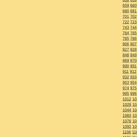
659
660
680
681
701
702
722
723
743
744
764
765
785
786
806
807
827
828
848
849
869
870
890
891
911
912
932
933
953
954
974
975
995
996
1012
10
1028
10
1044
10
1060
10
1076
10
1092
10
1108
11