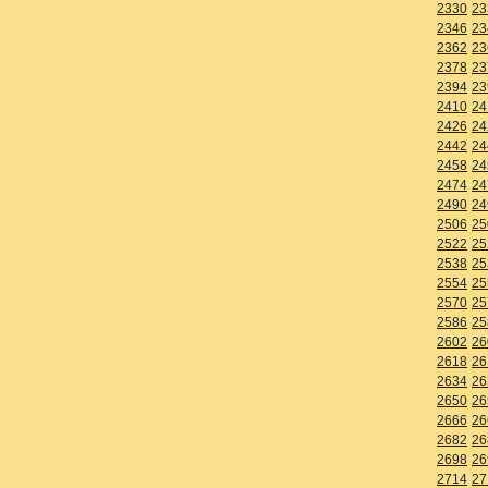
2330
23
2346
23
2362
23
2378
23
2394
23
2410
24
2426
24
2442
24
2458
24
2474
24
2490
24
2506
25
2522
25
2538
25
2554
25
2570
25
2586
25
2602
26
2618
26
2634
26
2650
26
2666
26
2682
26
2698
26
2714
27