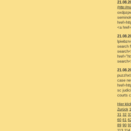
21.08.2
(http://
oxdpzpw
seminol
href=ht
<a href
21.08.2
lpiwbzrv
search 
search<
href="h
search<
21.08.2
puzzhxt
case ne
href=ht
sc judi
courts 
Hier kli
Zurück
31
32
3
60
61
6
89
90
9
113
114