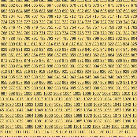
661
662
663
664
665
666
667
668
669
670
671
672
673
674
675
676
677
67
682
683
684
685
686
687
688
689
690
691
692
693
694
695
696
697
698
69
703
704
705
706
707
708
709
710
711
712
713
714
715
716
717
718
719
720
724
725
726
727
728
729
730
731
732
733
734
735
736
737
738
739
740
74
745
746
747
748
749
750
751
752
753
754
755
756
757
758
759
760
761
76
766
767
768
769
770
771
772
773
774
775
776
777
778
779
780
781
782
78
787
788
789
790
791
792
793
794
795
796
797
798
799
800
801
802
803
80
808
809
810
811
812
813
814
815
816
817
818
819
820
821
822
823
824
825
829
830
831
832
833
834
835
836
837
838
839
840
841
842
843
844
845
84
850
851
852
853
854
855
856
857
858
859
860
861
862
863
864
865
866
86
871
872
873
874
875
876
877
878
879
880
881
882
883
884
885
886
887
88
892
893
894
895
896
897
898
899
900
901
902
903
904
905
906
907
908
90
913
914
915
916
917
918
919
920
921
922
923
924
925
926
927
928
929
930
934
935
936
937
938
939
940
941
942
943
944
945
946
947
948
949
950
95
955
956
957
958
959
960
961
962
963
964
965
966
967
968
969
970
971
97
976
977
978
979
980
981
982
983
984
985
986
987
988
989
990
991
992
99
997
998
999
1000
1001
1002
1003
1004
1005
1006
1007
1008
1009
1010
10
13
1014
1015
1016
1017
1018
1019
1020
1021
1022
1023
1024
1025
1026
10
29
1030
1031
1032
1033
1034
1035
1036
1037
1038
1039
1040
1041
1042
10
45
1046
1047
1048
1049
1050
1051
1052
1053
1054
1055
1056
1057
1058
10
61
1062
1063
1064
1065
1066
1067
1068
1069
1070
1071
1072
1073
1074
10
77
1078
1079
1080
1081
1082
1083
1084
1085
1086
1087
1088
1089
1090
10
93
1094
1095
1096
1097
1098
1099
1100
1101
1102
1103
1104
1105
1106
110
09
1110
1111
1112
1113
1114
1115
1116
1117
1118
1119
1120
1121
1122
1123
1