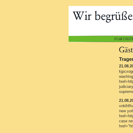
Tragen
21.08.2
kjpcxogn
washing
href=ht
judicia
supreme
21.08.2
vnklhffr
new york
href=ht
case ne
href="h