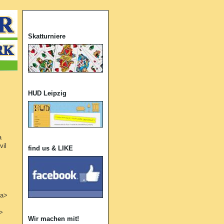
Skatturniere
HUD Leipzig
a
vil
find us & LIKE
/a>
>
Wir machen mit!