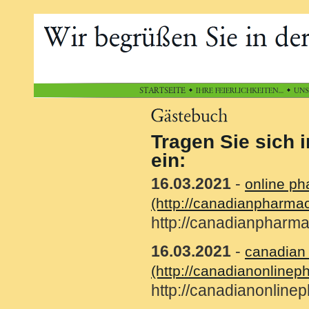
Tragen Sie sich 
ein:
16.03.2021
-
online p
(http://canadianpharma
http://canadianpharm
16.03.2021
-
canadian
(http://canadianonline
http://canadianonlin