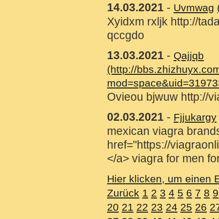
14.03.2021
-
Uvmwag
Xyidxm rxljk http://tad
qccgdo
13.03.2021
-
Qajjqb
(http://bbs.zhizhuyx.c
mod=space&uid=31973
Ovieou bjwuw http://v
02.03.2021
-
Fjjukargy
mexican viagra brand
href="https://viagraonl
</a> viagra for men fo
Hier klicken, um einen 
Zurück
1
2
3
4
5
6
7
8
9
20
21
22
23
24
25
26
2