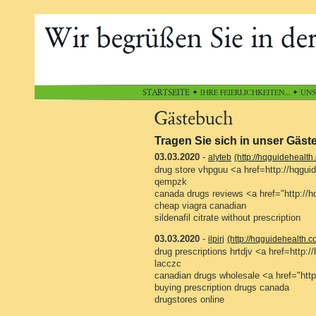
Tragen Sie sich in unser Gäst
03.03.2020
-
alyteb
(http://hqguidehealth
drug store vhpguu <a href=http://hqgui
qempzk
canada drugs reviews <a href="http://
cheap viagra canadian
sildenafil citrate without prescription
03.03.2020
-
ilpirj
(http://hqguidehealth.c
drug prescriptions hrtdjv <a href=http
lacczc
canadian drugs wholesale <a href="htt
buying prescription drugs canada
drugstores online