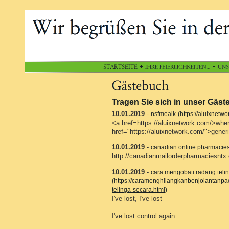
Tragen Sie sich in unser Gäst
10.01.2019
-
nsfmealk
(https://aluixnetwo
<a href=https://aluixnetwork.com/>when
href="https://aluixnetwork.com/">gene
10.01.2019
-
canadian online pharmacie
http://canadianmailorderpharmaciesntx
10.01.2019
-
cara mengobati radang teli
(https://caramenghilangkanbenjolantanpa
telinga-secara.html)
I've lost, I've lost
I've lost control again