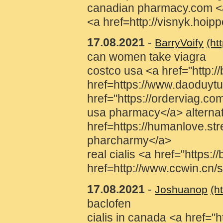
canadian pharmacy.com <a 
<a href=http://visnyk.hoi
17.08.2021
-
BarryVoify
(h
can women take viagra
costco usa <a href="http:/
href=https://www.daoduytu.
href="https://orderviag.co
usa pharmacy</a> alternat
href=https://humanlove.s
pharcharmy</a>
real cialis <a href="http
href=http://www.ccwin.cn
17.08.2021
-
Joshuanop
(h
baclofen
cialis in canada <a href="h