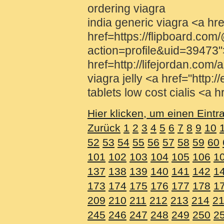
ordering viagra
india generic viagra <a h
href=https://flipboard.com
action=profile&uid=39473">
href=http://lifejordan.co
viagra jelly <a href="http:
tablets low cost cialis <a
Hier klicken, um einen Eintr
Zurück
1
2
3
4
5
6
7
8
9
10
52
53
54
55
56
57
58
59
60
101
102
103
104
105
106
1
137
138
139
140
141
142
1
173
174
175
176
177
178
1
209
210
211
212
213
214
2
245
246
247
248
249
250
2