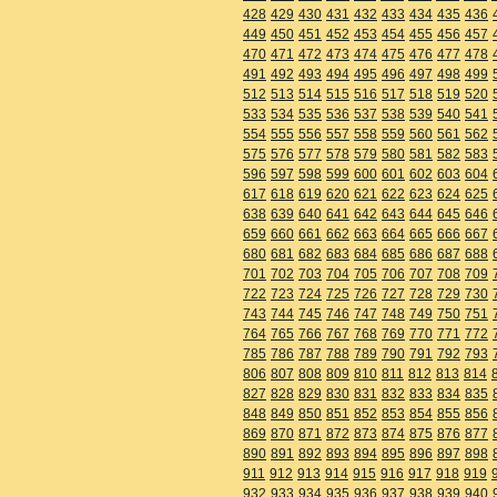
428
429
430
431
432
433
434
435
436
449
450
451
452
453
454
455
456
457
470
471
472
473
474
475
476
477
478
491
492
493
494
495
496
497
498
499
512
513
514
515
516
517
518
519
520
533
534
535
536
537
538
539
540
541
554
555
556
557
558
559
560
561
562
575
576
577
578
579
580
581
582
583
596
597
598
599
600
601
602
603
604
617
618
619
620
621
622
623
624
625
638
639
640
641
642
643
644
645
646
659
660
661
662
663
664
665
666
667
680
681
682
683
684
685
686
687
688
701
702
703
704
705
706
707
708
709
722
723
724
725
726
727
728
729
730
743
744
745
746
747
748
749
750
751
764
765
766
767
768
769
770
771
772
785
786
787
788
789
790
791
792
793
806
807
808
809
810
811
812
813
814
827
828
829
830
831
832
833
834
835
848
849
850
851
852
853
854
855
856
869
870
871
872
873
874
875
876
877
890
891
892
893
894
895
896
897
898
911
912
913
914
915
916
917
918
919
932
933
934
935
936
937
938
939
940