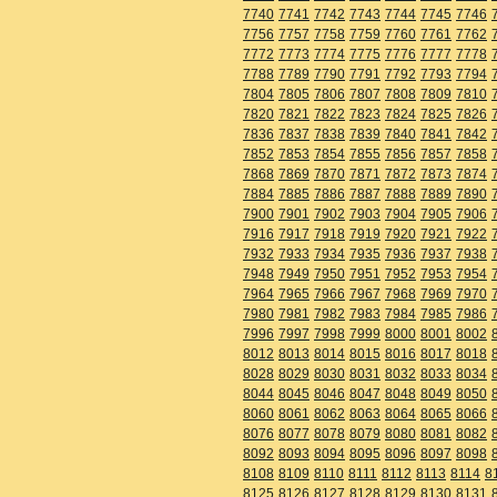
7740
7741
7742
7743
7744
7745
7746
7756
7757
7758
7759
7760
7761
7762
7772
7773
7774
7775
7776
7777
7778
7788
7789
7790
7791
7792
7793
7794
7804
7805
7806
7807
7808
7809
7810
7820
7821
7822
7823
7824
7825
7826
7836
7837
7838
7839
7840
7841
7842
7852
7853
7854
7855
7856
7857
7858
7868
7869
7870
7871
7872
7873
7874
7884
7885
7886
7887
7888
7889
7890
7900
7901
7902
7903
7904
7905
7906
7916
7917
7918
7919
7920
7921
7922
7932
7933
7934
7935
7936
7937
7938
7948
7949
7950
7951
7952
7953
7954
7964
7965
7966
7967
7968
7969
7970
7980
7981
7982
7983
7984
7985
7986
7996
7997
7998
7999
8000
8001
8002
8012
8013
8014
8015
8016
8017
8018
8028
8029
8030
8031
8032
8033
8034
8044
8045
8046
8047
8048
8049
8050
8060
8061
8062
8063
8064
8065
8066
8076
8077
8078
8079
8080
8081
8082
8092
8093
8094
8095
8096
8097
8098
8108
8109
8110
8111
8112
8113
8114
8
8125
8126
8127
8128
8129
8130
8131