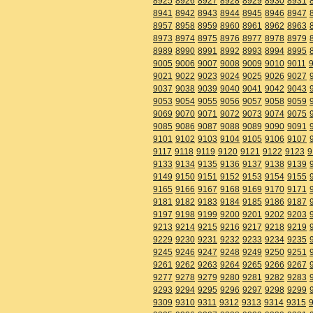
8925
8926
8927
8928
8929
8930
8931
8941
8942
8943
8944
8945
8946
8947
8957
8958
8959
8960
8961
8962
8963
8973
8974
8975
8976
8977
8978
8979
8989
8990
8991
8992
8993
8994
8995
9005
9006
9007
9008
9009
9010
9011
9021
9022
9023
9024
9025
9026
9027
9037
9038
9039
9040
9041
9042
9043
9053
9054
9055
9056
9057
9058
9059
9069
9070
9071
9072
9073
9074
9075
9085
9086
9087
9088
9089
9090
9091
9101
9102
9103
9104
9105
9106
9107
9117
9118
9119
9120
9121
9122
9123
9
9133
9134
9135
9136
9137
9138
9139
9149
9150
9151
9152
9153
9154
9155
9165
9166
9167
9168
9169
9170
9171
9181
9182
9183
9184
9185
9186
9187
9197
9198
9199
9200
9201
9202
9203
9213
9214
9215
9216
9217
9218
9219
9229
9230
9231
9232
9233
9234
9235
9245
9246
9247
9248
9249
9250
9251
9261
9262
9263
9264
9265
9266
9267
9277
9278
9279
9280
9281
9282
9283
9293
9294
9295
9296
9297
9298
9299
9309
9310
9311
9312
9313
9314
9315