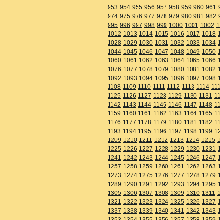
953
954
955
956
957
958
959
960
961
974
975
976
977
978
979
980
981
982
995
996
997
998
999
1000
1001
1002
1
1012
1013
1014
1015
1016
1017
1018
1028
1029
1030
1031
1032
1033
1034
1044
1045
1046
1047
1048
1049
1050
1060
1061
1062
1063
1064
1065
1066
1076
1077
1078
1079
1080
1081
1082
1092
1093
1094
1095
1096
1097
1098
1108
1109
1110
1111
1112
1113
1114
11
1125
1126
1127
1128
1129
1130
1131
1
1142
1143
1144
1145
1146
1147
1148
1
1159
1160
1161
1162
1163
1164
1165
1
1176
1177
1178
1179
1180
1181
1182
1
1193
1194
1195
1196
1197
1198
1199
1
1209
1210
1211
1212
1213
1214
1215
1225
1226
1227
1228
1229
1230
1231
1241
1242
1243
1244
1245
1246
1247
1257
1258
1259
1260
1261
1262
1263
1273
1274
1275
1276
1277
1278
1279
1289
1290
1291
1292
1293
1294
1295
1305
1306
1307
1308
1309
1310
1311
1321
1322
1323
1324
1325
1326
1327
1337
1338
1339
1340
1341
1342
1343
1353
1354
1355
1356
1357
1358
1359