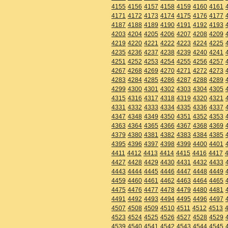
4155
4156
4157
4158
4159
4160
4161
4171
4172
4173
4174
4175
4176
4177
4187
4188
4189
4190
4191
4192
4193
4203
4204
4205
4206
4207
4208
4209
4219
4220
4221
4222
4223
4224
4225
4235
4236
4237
4238
4239
4240
4241
4251
4252
4253
4254
4255
4256
4257
4267
4268
4269
4270
4271
4272
4273
4283
4284
4285
4286
4287
4288
4289
4299
4300
4301
4302
4303
4304
4305
4315
4316
4317
4318
4319
4320
4321
4331
4332
4333
4334
4335
4336
4337
4347
4348
4349
4350
4351
4352
4353
4363
4364
4365
4366
4367
4368
4369
4379
4380
4381
4382
4383
4384
4385
4395
4396
4397
4398
4399
4400
4401
4411
4412
4413
4414
4415
4416
4417
4427
4428
4429
4430
4431
4432
4433
4443
4444
4445
4446
4447
4448
4449
4459
4460
4461
4462
4463
4464
4465
4475
4476
4477
4478
4479
4480
4481
4491
4492
4493
4494
4495
4496
4497
4507
4508
4509
4510
4511
4512
4513
4523
4524
4525
4526
4527
4528
4529
4539
4540
4541
4542
4543
4544
4545