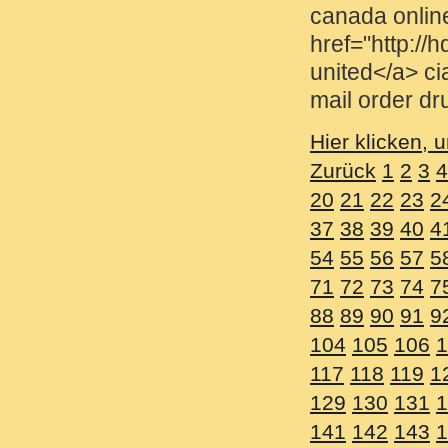
canada online drugsto
href="http://hqguideh
united</a> cialismd c
mail order drugs can
Hier klicken, um einen 
Zurück
1
2
3
4
5
6
7
8
9
20
21
22
23
24
25
26
2
37
38
39
40
41
42
43
4
54
55
56
57
58
59
60
6
71
72
73
74
75
76
77
7
88
89
90
91
92
93
94
9
104
105
106
107
108
1
117
118
119
120
121
12
129
130
131
132
133
1
141
142
143
144
145
1