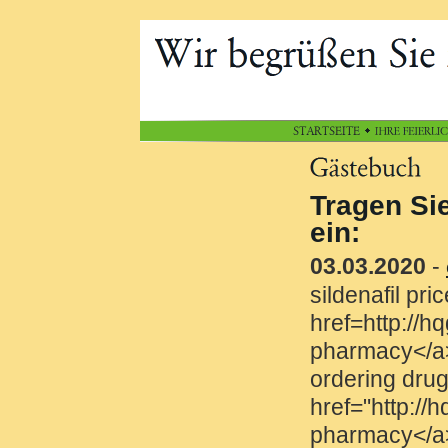
Tragen Sie sich 
ein:
03.03.2020
-
copfsl
(ht
sildenafil price jgphe
href=http://hqguidehe
pharmacy</a> muwda
ordering drugs canad
href="http://hqguidehe
pharmacy</a> discoun