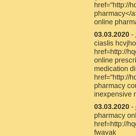
href="http://hqguideh
pharmacy</a> canadia
online pharmacy list
03.03.2020
-
zyjpym
(
ciaslis hcvjho <a
href=http://hqguideh
online prescriptions<
medication discount <
href="http://hqguideh
pharmacy coupon code
inexpensive medicati
03.03.2020
-
mvqqbi
(
pharmacy online yltxr
href=http://hqguidehea
fwavak