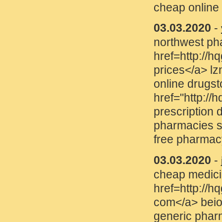
cheap online drugs
03.03.2020
-
vzqmch
(
northwest pharmacy c
href=http://hqguidehe
prices</a> lznzfc
online drugstore usa 
href="http://hqguideh
prescription drugs c
pharmacies shipping 
free pharmacy
03.03.2020
-
jvwstj
(ht
cheap medicine onlin
href=http://hqguideh
com</a> beiogy
generic pharmacy onl