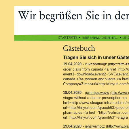
Tragen Sie sich in unser Gäst
19.04.2020
-
xukhzoetuagk
(http://retro-
order cialis from canada <a href=http://
event1=download&event2=SVC&event3=&
canada </a> women and viagra <a href=
Company=Zims&url=http://tinyurl.com/
19.04.2020
-
gwhmlpqzvqyw
(http://www.
viagra without a doctor prescription <a
href=http://www.sleague.info/modules/m
url=http://tinyurl.com/qraooh63>price 
pharmacies <a href="http://vofman.com/
url=http://tinyurl.com/qraooh63">viagra
19.04.2020
-
iehzlwivhccz
(http://www.pl