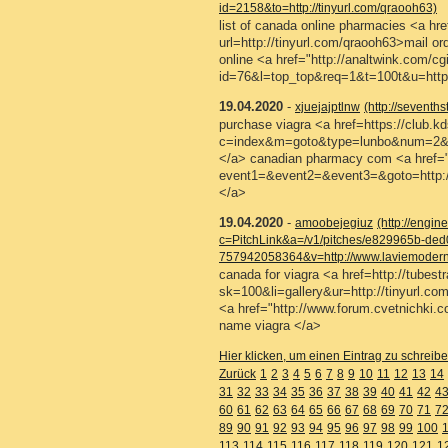
id=2158&to=http://tinyurl.com/qraooh63)
list of canada online pharmacies <a hre
url=http://tinyurl.com/qraooh63>mail or
online <a href="http://analtwink.com/cgi
id=76&l=top_top&req=1&t=100t&u=http:/
19.04.2020
-
xjuejajptlnw
(http://seventh
purchase viagra <a href=https://club.k
c=index&m=goto&type=lunbo&num=2&got
</a> canadian pharmacy com <a href="ht
event1=&event2=&event3=&goto=http://
</a>
19.04.2020
-
amoobejegiuz
(http://engin
c=PitchLink&a=/v1/pitches/e829965b-ded0
757942058364&v=http://www.laviemodernfu
canada for viagra <a href=http://tubes
sk=100&li=gallery&ur=http://tinyurl.co
<a href="http://www.forum.cvetnichki.c
name viagra </a>
Hier klicken, um einen Eintrag zu schreib
Zurück
1
2
3
4
5
6
7
8
9
10
11
12
13
14
31
32
33
34
35
36
37
38
39
40
41
42
4
60
61
62
63
64
65
66
67
68
69
70
71
7
89
90
91
92
93
94
95
96
97
98
99
100
113
114
115
116
117
118
119
120
121
1