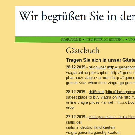
Tragen Sie sich in unser Gäst
28.12.2019
-
brrqowner
(http://1generico
viagra online prescription http://1generi
pharmacy viagra <a href="http://1gener
generic</a> when does viagra go gener
28.12.2019
-
rhlfSmort
(http://1loviagrao
safest place to buy viagra online http:/
online viagra prices <a href="http://1l
order
27.12.2019
-
cialis generika in deutschl
cialis gel
cialis in deutschland kaufen
viagra generika günstig kaufen