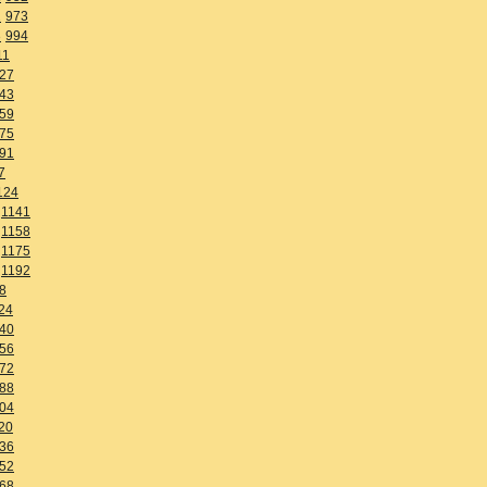
2
973
3
994
11
27
43
59
75
91
7
124
1141
1158
1175
1192
8
24
40
56
72
88
04
20
36
52
68