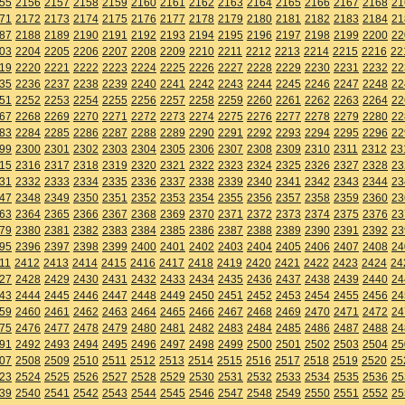
55
2156
2157
2158
2159
2160
2161
2162
2163
2164
2165
2166
2167
2168
21
71
2172
2173
2174
2175
2176
2177
2178
2179
2180
2181
2182
2183
2184
21
87
2188
2189
2190
2191
2192
2193
2194
2195
2196
2197
2198
2199
2200
22
03
2204
2205
2206
2207
2208
2209
2210
2211
2212
2213
2214
2215
2216
22
19
2220
2221
2222
2223
2224
2225
2226
2227
2228
2229
2230
2231
2232
22
35
2236
2237
2238
2239
2240
2241
2242
2243
2244
2245
2246
2247
2248
22
51
2252
2253
2254
2255
2256
2257
2258
2259
2260
2261
2262
2263
2264
22
67
2268
2269
2270
2271
2272
2273
2274
2275
2276
2277
2278
2279
2280
22
83
2284
2285
2286
2287
2288
2289
2290
2291
2292
2293
2294
2295
2296
22
99
2300
2301
2302
2303
2304
2305
2306
2307
2308
2309
2310
2311
2312
23
15
2316
2317
2318
2319
2320
2321
2322
2323
2324
2325
2326
2327
2328
23
31
2332
2333
2334
2335
2336
2337
2338
2339
2340
2341
2342
2343
2344
23
47
2348
2349
2350
2351
2352
2353
2354
2355
2356
2357
2358
2359
2360
23
63
2364
2365
2366
2367
2368
2369
2370
2371
2372
2373
2374
2375
2376
23
79
2380
2381
2382
2383
2384
2385
2386
2387
2388
2389
2390
2391
2392
23
95
2396
2397
2398
2399
2400
2401
2402
2403
2404
2405
2406
2407
2408
24
11
2412
2413
2414
2415
2416
2417
2418
2419
2420
2421
2422
2423
2424
24
27
2428
2429
2430
2431
2432
2433
2434
2435
2436
2437
2438
2439
2440
24
43
2444
2445
2446
2447
2448
2449
2450
2451
2452
2453
2454
2455
2456
24
59
2460
2461
2462
2463
2464
2465
2466
2467
2468
2469
2470
2471
2472
24
75
2476
2477
2478
2479
2480
2481
2482
2483
2484
2485
2486
2487
2488
24
91
2492
2493
2494
2495
2496
2497
2498
2499
2500
2501
2502
2503
2504
25
07
2508
2509
2510
2511
2512
2513
2514
2515
2516
2517
2518
2519
2520
25
23
2524
2525
2526
2527
2528
2529
2530
2531
2532
2533
2534
2535
2536
25
39
2540
2541
2542
2543
2544
2545
2546
2547
2548
2549
2550
2551
2552
25