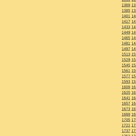
1369
13
1385
13
1401
14
1417
14
1433
14
1449
14
1465
14
1481
14
1497
14
1513
15
1529
15
1545
15
1561
15
1577
15
1593
15
1609
16
1625
16
1641
16
1657
16
1673
16
1689
16
1705
17
1721
17
1737
17