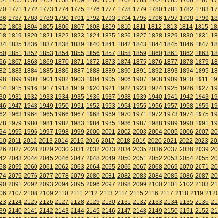
54
1755
1756
1757
1758
1759
1760
1761
1762
1763
1764
1765
1766
1767
17
70
1771
1772
1773
1774
1775
1776
1777
1778
1779
1780
1781
1782
1783
17
86
1787
1788
1789
1790
1791
1792
1793
1794
1795
1796
1797
1798
1799
18
02
1803
1804
1805
1806
1807
1808
1809
1810
1811
1812
1813
1814
1815
18
18
1819
1820
1821
1822
1823
1824
1825
1826
1827
1828
1829
1830
1831
18
34
1835
1836
1837
1838
1839
1840
1841
1842
1843
1844
1845
1846
1847
18
50
1851
1852
1853
1854
1855
1856
1857
1858
1859
1860
1861
1862
1863
18
66
1867
1868
1869
1870
1871
1872
1873
1874
1875
1876
1877
1878
1879
18
82
1883
1884
1885
1886
1887
1888
1889
1890
1891
1892
1893
1894
1895
18
98
1899
1900
1901
1902
1903
1904
1905
1906
1907
1908
1909
1910
1911
19
14
1915
1916
1917
1918
1919
1920
1921
1922
1923
1924
1925
1926
1927
19
30
1931
1932
1933
1934
1935
1936
1937
1938
1939
1940
1941
1942
1943
19
46
1947
1948
1949
1950
1951
1952
1953
1954
1955
1956
1957
1958
1959
19
62
1963
1964
1965
1966
1967
1968
1969
1970
1971
1972
1973
1974
1975
19
78
1979
1980
1981
1982
1983
1984
1985
1986
1987
1988
1989
1990
1991
19
94
1995
1996
1997
1998
1999
2000
2001
2002
2003
2004
2005
2006
2007
20
10
2011
2012
2013
2014
2015
2016
2017
2018
2019
2020
2021
2022
2023
20
26
2027
2028
2029
2030
2031
2032
2033
2034
2035
2036
2037
2038
2039
20
42
2043
2044
2045
2046
2047
2048
2049
2050
2051
2052
2053
2054
2055
20
58
2059
2060
2061
2062
2063
2064
2065
2066
2067
2068
2069
2070
2071
20
74
2075
2076
2077
2078
2079
2080
2081
2082
2083
2084
2085
2086
2087
20
90
2091
2092
2093
2094
2095
2096
2097
2098
2099
2100
2101
2102
2103
21
06
2107
2108
2109
2110
2111
2112
2113
2114
2115
2116
2117
2118
2119
212
23
2124
2125
2126
2127
2128
2129
2130
2131
2132
2133
2134
2135
2136
21
39
2140
2141
2142
2143
2144
2145
2146
2147
2148
2149
2150
2151
2152
21