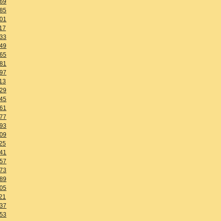
69
85
01
17
33
49
65
81
97
13
29
45
61
77
93
09
25
41
57
73
89
05
21
37
53