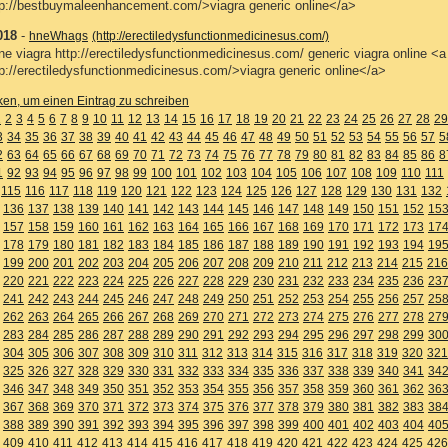
tp://bestbuymaleenhancement.com/>viagra generic online</a>
018
-
hneWhags
(http://erectiledysfunctionmedicinesus.com/)
ne viagra http://erectiledysfunctionmedicinesus.com/ generic viagra online <a
tp://erectiledysfunctionmedicinesus.com/>viagra generic online</a>
cken, um einen Eintrag zu schreiben
1
2
3
4
5
6
7
8
9
10
11
12
13
14
15
16
17
18
19
20
21
22
23
24
25
26
27
28
29
3
34
35
36
37
38
39
40
41
42
43
44
45
46
47
48
49
50
51
52
53
54
55
56
57
5
2
63
64
65
66
67
68
69
70
71
72
73
74
75
76
77
78
79
80
81
82
83
84
85
86
8
1
92
93
94
95
96
97
98
99
100
101
102
103
104
105
106
107
108
109
110
111
115
116
117
118
119
120
121
122
123
124
125
126
127
128
129
130
131
132
136
137
138
139
140
141
142
143
144
145
146
147
148
149
150
151
152
15
157
158
159
160
161
162
163
164
165
166
167
168
169
170
171
172
173
17
178
179
180
181
182
183
184
185
186
187
188
189
190
191
192
193
194
19
199
200
201
202
203
204
205
206
207
208
209
210
211
212
213
214
215
216
220
221
222
223
224
225
226
227
228
229
230
231
232
233
234
235
236
23
241
242
243
244
245
246
247
248
249
250
251
252
253
254
255
256
257
25
262
263
264
265
266
267
268
269
270
271
272
273
274
275
276
277
278
27
283
284
285
286
287
288
289
290
291
292
293
294
295
296
297
298
299
30
304
305
306
307
308
309
310
311
312
313
314
315
316
317
318
319
320
321
325
326
327
328
329
330
331
332
333
334
335
336
337
338
339
340
341
34
346
347
348
349
350
351
352
353
354
355
356
357
358
359
360
361
362
36
367
368
369
370
371
372
373
374
375
376
377
378
379
380
381
382
383
38
388
389
390
391
392
393
394
395
396
397
398
399
400
401
402
403
404
40
409
410
411
412
413
414
415
416
417
418
419
420
421
422
423
424
425
426