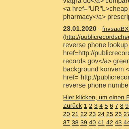
viagra do</a> compar
<a href="UR"L>cheap 
pharmacy</a> prescri
23.01.2020
-
fnvsaaBX
(http://publicrecordsch
reverse phone lookup 
href=http://publicrec
records gov</a> gree
background konvem 
href="http://publicre
reverse phone number 
Hier klicken, um einen 
Zurück
1
2
3
4
5
6
7
8
9
20
21
22
23
24
25
26
2
37
38
39
40
41
42
43
4