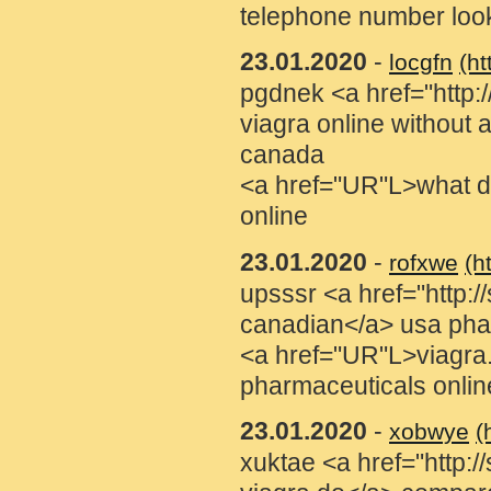
telephone number loo
23.01.2020
-
locgfn
(h
pgdnek <a href="http:
viagra online without a
canada
<a href="UR"L>what d
online
23.01.2020
-
rofxwe
(h
upsssr <a href="http:
canadian</a> usa pha
<a href="UR"L>viagr
pharmaceuticals onlin
23.01.2020
-
xobwye
(
xuktae <a href="http: