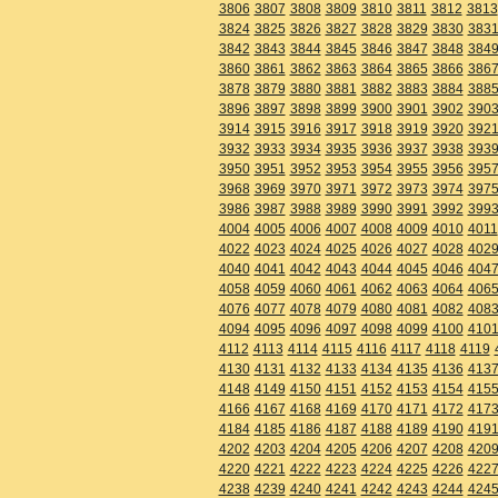
3806
3807
3808
3809
3810
3811
3812
3813
3824
3825
3826
3827
3828
3829
3830
383
3842
3843
3844
3845
3846
3847
3848
384
3860
3861
3862
3863
3864
3865
3866
386
3878
3879
3880
3881
3882
3883
3884
388
3896
3897
3898
3899
3900
3901
3902
390
3914
3915
3916
3917
3918
3919
3920
392
3932
3933
3934
3935
3936
3937
3938
393
3950
3951
3952
3953
3954
3955
3956
395
3968
3969
3970
3971
3972
3973
3974
397
3986
3987
3988
3989
3990
3991
3992
399
4004
4005
4006
4007
4008
4009
4010
4011
4022
4023
4024
4025
4026
4027
4028
402
4040
4041
4042
4043
4044
4045
4046
404
4058
4059
4060
4061
4062
4063
4064
406
4076
4077
4078
4079
4080
4081
4082
408
4094
4095
4096
4097
4098
4099
4100
410
4112
4113
4114
4115
4116
4117
4118
4119
4130
4131
4132
4133
4134
4135
4136
413
4148
4149
4150
4151
4152
4153
4154
415
4166
4167
4168
4169
4170
4171
4172
417
4184
4185
4186
4187
4188
4189
4190
419
4202
4203
4204
4205
4206
4207
4208
420
4220
4221
4222
4223
4224
4225
4226
422
4238
4239
4240
4241
4242
4243
4244
424