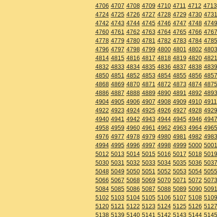
4706
4707
4708
4709
4710
4711
4712
4713
4724
4725
4726
4727
4728
4729
4730
473
4742
4743
4744
4745
4746
4747
4748
474
4760
4761
4762
4763
4764
4765
4766
476
4778
4779
4780
4781
4782
4783
4784
478
4796
4797
4798
4799
4800
4801
4802
480
4814
4815
4816
4817
4818
4819
4820
482
4832
4833
4834
4835
4836
4837
4838
483
4850
4851
4852
4853
4854
4855
4856
485
4868
4869
4870
4871
4872
4873
4874
487
4886
4887
4888
4889
4890
4891
4892
489
4904
4905
4906
4907
4908
4909
4910
4911
4922
4923
4924
4925
4926
4927
4928
492
4940
4941
4942
4943
4944
4945
4946
494
4958
4959
4960
4961
4962
4963
4964
496
4976
4977
4978
4979
4980
4981
4982
498
4994
4995
4996
4997
4998
4999
5000
500
5012
5013
5014
5015
5016
5017
5018
501
5030
5031
5032
5033
5034
5035
5036
503
5048
5049
5050
5051
5052
5053
5054
505
5066
5067
5068
5069
5070
5071
5072
507
5084
5085
5086
5087
5088
5089
5090
509
5102
5103
5104
5105
5106
5107
5108
510
5120
5121
5122
5123
5124
5125
5126
512
5138
5139
5140
5141
5142
5143
5144
514