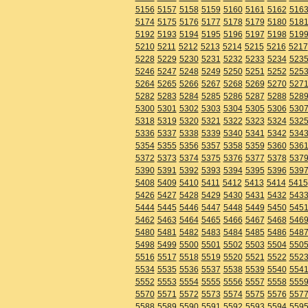
5156
5157
5158
5159
5160
5161
5162
516
5174
5175
5176
5177
5178
5179
5180
518
5192
5193
5194
5195
5196
5197
5198
519
5210
5211
5212
5213
5214
5215
5216
5217
5228
5229
5230
5231
5232
5233
5234
523
5246
5247
5248
5249
5250
5251
5252
525
5264
5265
5266
5267
5268
5269
5270
527
5282
5283
5284
5285
5286
5287
5288
528
5300
5301
5302
5303
5304
5305
5306
530
5318
5319
5320
5321
5322
5323
5324
532
5336
5337
5338
5339
5340
5341
5342
534
5354
5355
5356
5357
5358
5359
5360
536
5372
5373
5374
5375
5376
5377
5378
537
5390
5391
5392
5393
5394
5395
5396
539
5408
5409
5410
5411
5412
5413
5414
5415
5426
5427
5428
5429
5430
5431
5432
543
5444
5445
5446
5447
5448
5449
5450
545
5462
5463
5464
5465
5466
5467
5468
546
5480
5481
5482
5483
5484
5485
5486
548
5498
5499
5500
5501
5502
5503
5504
550
5516
5517
5518
5519
5520
5521
5522
552
5534
5535
5536
5537
5538
5539
5540
554
5552
5553
5554
5555
5556
5557
5558
555
5570
5571
5572
5573
5574
5575
5576
557
5588
5589
5590
5591
5592
5593
5594
559