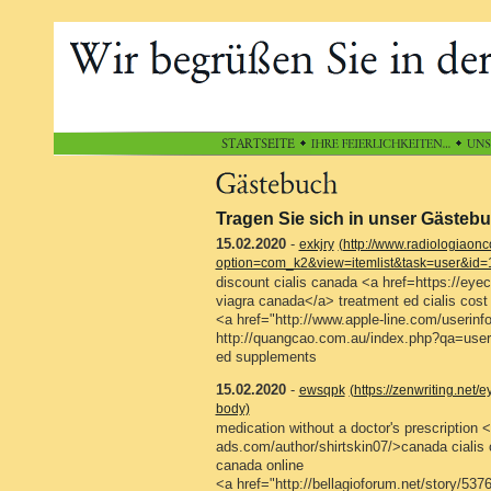
Tragen Sie sich in unser Gästebu
15.02.2020
-
exkjry
(http://www.radiologiaonc
option=com_k2&view=itemlist&task=user&id
discount cialis canada <a href=https://ey
viagra canada</a> treatment ed cialis cost
<a href="http://www.apple-line.com/userin
http://quangcao.com.au/index.php?qa=use
ed supplements
15.02.2020
-
ewsqpk
(https://zenwriting.net
body)
medication without a doctor's prescription <
ads.com/author/shirtskin07/>canada cialis
canada online
<a href="http://bellagioforum.net/story/5