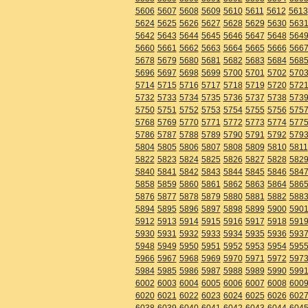
5606
5607
5608
5609
5610
5611
5612
5613
5624
5625
5626
5627
5628
5629
5630
563
5642
5643
5644
5645
5646
5647
5648
564
5660
5661
5662
5663
5664
5665
5666
566
5678
5679
5680
5681
5682
5683
5684
568
5696
5697
5698
5699
5700
5701
5702
570
5714
5715
5716
5717
5718
5719
5720
572
5732
5733
5734
5735
5736
5737
5738
573
5750
5751
5752
5753
5754
5755
5756
575
5768
5769
5770
5771
5772
5773
5774
577
5786
5787
5788
5789
5790
5791
5792
579
5804
5805
5806
5807
5808
5809
5810
5811
5822
5823
5824
5825
5826
5827
5828
582
5840
5841
5842
5843
5844
5845
5846
584
5858
5859
5860
5861
5862
5863
5864
586
5876
5877
5878
5879
5880
5881
5882
588
5894
5895
5896
5897
5898
5899
5900
590
5912
5913
5914
5915
5916
5917
5918
591
5930
5931
5932
5933
5934
5935
5936
593
5948
5949
5950
5951
5952
5953
5954
595
5966
5967
5968
5969
5970
5971
5972
597
5984
5985
5986
5987
5988
5989
5990
599
6002
6003
6004
6005
6006
6007
6008
600
6020
6021
6022
6023
6024
6025
6026
602
6038
6039
6040
6041
6042
6043
6044
604