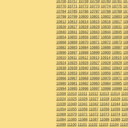
10756
10757
10758
10759
10760
10761
10
10770
10771
10772
10773
10774
10775
10
10784
10785
10786
10787
10788
10789
10
10798
10799
10800
10801
10802
10803
10
10812
10813
10814
10815
10816
10817
10
10826
10827
10828
10829
10830
10831
10
10840
10841
10842
10843
10844
10845
10
10854
10855
10856
10857
10858
10859
10
10868
10869
10870
10871
10872
10873
10
10882
10883
10884
10885
10886
10887
10
10896
10897
10898
10899
10900
10901
10
10910
10911
10912
10913
10914
10915
10
10924
10925
10926
10927
10928
10929
10
10938
10939
10940
10941
10942
10943
10
10952
10953
10954
10955
10956
10957
10
10966
10967
10968
10969
10970
10971
10
10980
10981
10982
10983
10984
10985
10
10994
10995
10996
10997
10998
10999
11
11009
11010
11011
11012
11013
11014
110
11024
11025
11026
11027
11028
11029
110
11039
11040
11041
11042
11043
11044
110
11054
11055
11056
11057
11058
11059
110
11069
11070
11071
11072
11073
11074
110
11084
11085
11086
11087
11088
11089
110
11099
11100
11101
11102
11103
11104
1110