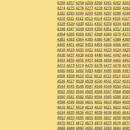
4256
4257
4258
4259
4260
4261
4262
426
4274
4275
4276
4277
4278
4279
4280
428
4292
4293
4294
4295
4296
4297
4298
429
4310
4311
4312
4313
4314
4315
4316
4317
4328
4329
4330
4331
4332
4333
4334
433
4346
4347
4348
4349
4350
4351
4352
435
4364
4365
4366
4367
4368
4369
4370
437
4382
4383
4384
4385
4386
4387
4388
438
4400
4401
4402
4403
4404
4405
4406
440
4418
4419
4420
4421
4422
4423
4424
442
4436
4437
4438
4439
4440
4441
4442
444
4454
4455
4456
4457
4458
4459
4460
446
4472
4473
4474
4475
4476
4477
4478
447
4490
4491
4492
4493
4494
4495
4496
449
4508
4509
4510
4511
4512
4513
4514
4515
4526
4527
4528
4529
4530
4531
4532
453
4544
4545
4546
4547
4548
4549
4550
455
4562
4563
4564
4565
4566
4567
4568
456
4580
4581
4582
4583
4584
4585
4586
458
4598
4599
4600
4601
4602
4603
4604
460
4616
4617
4618
4619
4620
4621
4622
462
4634
4635
4636
4637
4638
4639
4640
464
4652
4653
4654
4655
4656
4657
4658
465
4670
4671
4672
4673
4674
4675
4676
467
4688
4689
4690
4691
4692
4693
4694
469