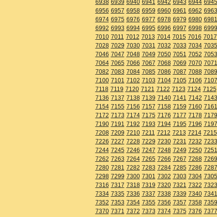
6938
6939
6940
6941
6942
6943
6944
694
6956
6957
6958
6959
6960
6961
6962
696
6974
6975
6976
6977
6978
6979
6980
698
6992
6993
6994
6995
6996
6997
6998
699
7010
7011
7012
7013
7014
7015
7016
7017
7028
7029
7030
7031
7032
7033
7034
703
7046
7047
7048
7049
7050
7051
7052
705
7064
7065
7066
7067
7068
7069
7070
707
7082
7083
7084
7085
7086
7087
7088
708
7100
7101
7102
7103
7104
7105
7106
710
7118
7119
7120
7121
7122
7123
7124
7125
7136
7137
7138
7139
7140
7141
7142
714
7154
7155
7156
7157
7158
7159
7160
716
7172
7173
7174
7175
7176
7177
7178
717
7190
7191
7192
7193
7194
7195
7196
719
7208
7209
7210
7211
7212
7213
7214
7215
7226
7227
7228
7229
7230
7231
7232
723
7244
7245
7246
7247
7248
7249
7250
725
7262
7263
7264
7265
7266
7267
7268
726
7280
7281
7282
7283
7284
7285
7286
728
7298
7299
7300
7301
7302
7303
7304
730
7316
7317
7318
7319
7320
7321
7322
732
7334
7335
7336
7337
7338
7339
7340
734
7352
7353
7354
7355
7356
7357
7358
735
7370
7371
7372
7373
7374
7375
7376
737