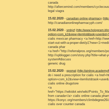
canada
http://afiercemind.com/members/cyclecousi
legal viagra
15.02.2020
-
canadian online pharmacy
(htt
http://canadianonlinepharmacyph.com/
15.02.2020
-
smbjzf
(http://www.hologram.it/
option=com_k2&view=itemlist&task=user&id=
cialis mexican pharmacy <a href=http://ww
start-out-with-a-proper-diet/p1?new=1>medi
canada phar
<a href="http://referralpros.org/members/p
http://xpblogger.com/story.php?title=what-y
system#discuss
generic drug
15.02.2020
-
gpsmat
(http://airdrop.academy/
do i need a prescription for cialis <a href=
option=com_k2&view=itemlist&task=user&i
cialis online drugstore
<a
href="https://wikidot.win/wiki/Points_
from canada</a> cialis online canada pha
https://konyc.org/members/climbdegree26/a
cialis over counter canada