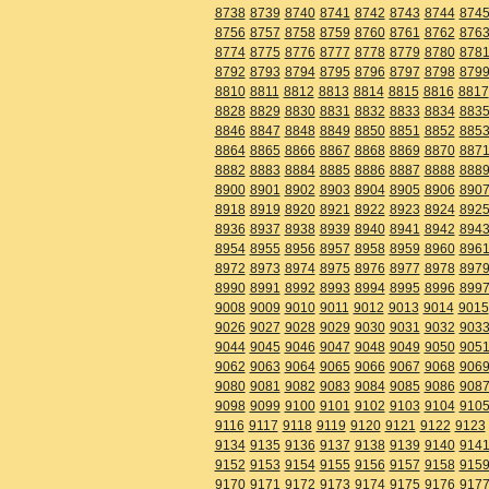
8738
8739
8740
8741
8742
8743
8744
874
8756
8757
8758
8759
8760
8761
8762
876
8774
8775
8776
8777
8778
8779
8780
878
8792
8793
8794
8795
8796
8797
8798
879
8810
8811
8812
8813
8814
8815
8816
8817
8828
8829
8830
8831
8832
8833
8834
883
8846
8847
8848
8849
8850
8851
8852
885
8864
8865
8866
8867
8868
8869
8870
887
8882
8883
8884
8885
8886
8887
8888
888
8900
8901
8902
8903
8904
8905
8906
890
8918
8919
8920
8921
8922
8923
8924
892
8936
8937
8938
8939
8940
8941
8942
894
8954
8955
8956
8957
8958
8959
8960
896
8972
8973
8974
8975
8976
8977
8978
897
8990
8991
8992
8993
8994
8995
8996
899
9008
9009
9010
9011
9012
9013
9014
9015
9026
9027
9028
9029
9030
9031
9032
903
9044
9045
9046
9047
9048
9049
9050
905
9062
9063
9064
9065
9066
9067
9068
906
9080
9081
9082
9083
9084
9085
9086
908
9098
9099
9100
9101
9102
9103
9104
910
9116
9117
9118
9119
9120
9121
9122
9123
9134
9135
9136
9137
9138
9139
9140
914
9152
9153
9154
9155
9156
9157
9158
915
9170
9171
9172
9173
9174
9175
9176
917