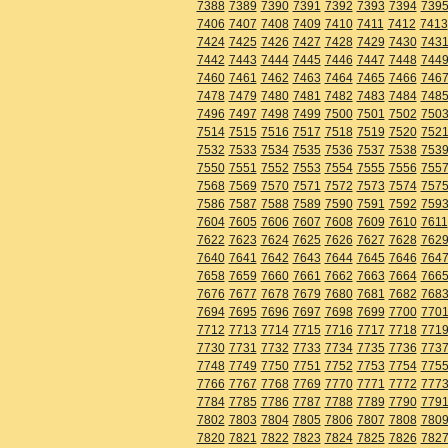
7388
7389
7390
7391
7392
7393
7394
739
7406
7407
7408
7409
7410
7411
7412
7413
7424
7425
7426
7427
7428
7429
7430
743
7442
7443
7444
7445
7446
7447
7448
744
7460
7461
7462
7463
7464
7465
7466
746
7478
7479
7480
7481
7482
7483
7484
748
7496
7497
7498
7499
7500
7501
7502
750
7514
7515
7516
7517
7518
7519
7520
752
7532
7533
7534
7535
7536
7537
7538
753
7550
7551
7552
7553
7554
7555
7556
755
7568
7569
7570
7571
7572
7573
7574
757
7586
7587
7588
7589
7590
7591
7592
759
7604
7605
7606
7607
7608
7609
7610
7611
7622
7623
7624
7625
7626
7627
7628
762
7640
7641
7642
7643
7644
7645
7646
764
7658
7659
7660
7661
7662
7663
7664
766
7676
7677
7678
7679
7680
7681
7682
768
7694
7695
7696
7697
7698
7699
7700
770
7712
7713
7714
7715
7716
7717
7718
771
7730
7731
7732
7733
7734
7735
7736
773
7748
7749
7750
7751
7752
7753
7754
775
7766
7767
7768
7769
7770
7771
7772
777
7784
7785
7786
7787
7788
7789
7790
779
7802
7803
7804
7805
7806
7807
7808
780
7820
7821
7822
7823
7824
7825
7826
782