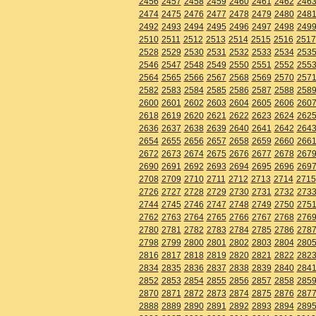
2456
2457
2458
2459
2460
2461
2462
246
2474
2475
2476
2477
2478
2479
2480
248
2492
2493
2494
2495
2496
2497
2498
249
2510
2511
2512
2513
2514
2515
2516
2517
2528
2529
2530
2531
2532
2533
2534
253
2546
2547
2548
2549
2550
2551
2552
255
2564
2565
2566
2567
2568
2569
2570
257
2582
2583
2584
2585
2586
2587
2588
258
2600
2601
2602
2603
2604
2605
2606
260
2618
2619
2620
2621
2622
2623
2624
262
2636
2637
2638
2639
2640
2641
2642
264
2654
2655
2656
2657
2658
2659
2660
266
2672
2673
2674
2675
2676
2677
2678
267
2690
2691
2692
2693
2694
2695
2696
269
2708
2709
2710
2711
2712
2713
2714
2715
2726
2727
2728
2729
2730
2731
2732
273
2744
2745
2746
2747
2748
2749
2750
275
2762
2763
2764
2765
2766
2767
2768
276
2780
2781
2782
2783
2784
2785
2786
278
2798
2799
2800
2801
2802
2803
2804
280
2816
2817
2818
2819
2820
2821
2822
282
2834
2835
2836
2837
2838
2839
2840
284
2852
2853
2854
2855
2856
2857
2858
285
2870
2871
2872
2873
2874
2875
2876
287
2888
2889
2890
2891
2892
2893
2894
289