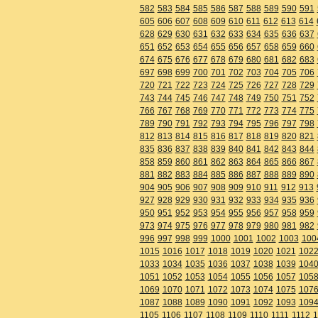
582
583
584
585
586
587
588
589
590
591
605
606
607
608
609
610
611
612
613
614
628
629
630
631
632
633
634
635
636
637
651
652
653
654
655
656
657
658
659
660
674
675
676
677
678
679
680
681
682
683
697
698
699
700
701
702
703
704
705
706
720
721
722
723
724
725
726
727
728
729
743
744
745
746
747
748
749
750
751
752
766
767
768
769
770
771
772
773
774
775
789
790
791
792
793
794
795
796
797
798
812
813
814
815
816
817
818
819
820
821
835
836
837
838
839
840
841
842
843
844
858
859
860
861
862
863
864
865
866
867
881
882
883
884
885
886
887
888
889
890
904
905
906
907
908
909
910
911
912
913
927
928
929
930
931
932
933
934
935
936
950
951
952
953
954
955
956
957
958
959
973
974
975
976
977
978
979
980
981
982
996
997
998
999
1000
1001
1002
1003
100
1015
1016
1017
1018
1019
1020
1021
102
1033
1034
1035
1036
1037
1038
1039
104
1051
1052
1053
1054
1055
1056
1057
105
1069
1070
1071
1072
1073
1074
1075
107
1087
1088
1089
1090
1091
1092
1093
109
1105
1106
1107
1108
1109
1110
1111
1112
1