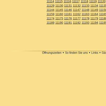
11114
11115
11116
11117
11118
11119
11120
11129
11130
11131
11132
11133
11134
1113
11144
11145
11146
11147
11148
11149
1115
11159
11160
11161
11162
11163
11164
1116
11174
11175
11176
11177
11178
11179
1118
11189
11190
11191
11192
11193
11194
1119
Öffnungszeiten
So finden Sie uns
Links
Gä