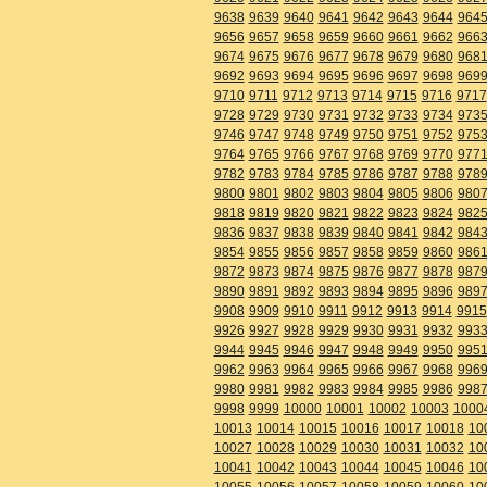
9638
9639
9640
9641
9642
9643
9644
964
9656
9657
9658
9659
9660
9661
9662
966
9674
9675
9676
9677
9678
9679
9680
968
9692
9693
9694
9695
9696
9697
9698
969
9710
9711
9712
9713
9714
9715
9716
9717
9728
9729
9730
9731
9732
9733
9734
973
9746
9747
9748
9749
9750
9751
9752
975
9764
9765
9766
9767
9768
9769
9770
977
9782
9783
9784
9785
9786
9787
9788
978
9800
9801
9802
9803
9804
9805
9806
980
9818
9819
9820
9821
9822
9823
9824
982
9836
9837
9838
9839
9840
9841
9842
984
9854
9855
9856
9857
9858
9859
9860
986
9872
9873
9874
9875
9876
9877
9878
987
9890
9891
9892
9893
9894
9895
9896
989
9908
9909
9910
9911
9912
9913
9914
9915
9926
9927
9928
9929
9930
9931
9932
993
9944
9945
9946
9947
9948
9949
9950
995
9962
9963
9964
9965
9966
9967
9968
996
9980
9981
9982
9983
9984
9985
9986
998
9998
9999
10000
10001
10002
10003
1000
10013
10014
10015
10016
10017
10018
10
10027
10028
10029
10030
10031
10032
10
10041
10042
10043
10044
10045
10046
10
10055
10056
10057
10058
10059
10060
10