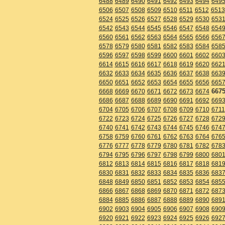
6488
6489
6490
6491
6492
6493
6494
649
6506
6507
6508
6509
6510
6511
6512
6513
6524
6525
6526
6527
6528
6529
6530
653
6542
6543
6544
6545
6546
6547
6548
654
6560
6561
6562
6563
6564
6565
6566
656
6578
6579
6580
6581
6582
6583
6584
658
6596
6597
6598
6599
6600
6601
6602
660
6614
6615
6616
6617
6618
6619
6620
662
6632
6633
6634
6635
6636
6637
6638
663
6650
6651
6652
6653
6654
6655
6656
665
667
6668
6669
6670
6671
6672
6673
6674
6686
6687
6688
6689
6690
6691
6692
669
6704
6705
6706
6707
6708
6709
6710
6711
6722
6723
6724
6725
6726
6727
6728
672
6740
6741
6742
6743
6744
6745
6746
674
6758
6759
6760
6761
6762
6763
6764
676
6776
6777
6778
6779
6780
6781
6782
678
6794
6795
6796
6797
6798
6799
6800
680
6812
6813
6814
6815
6816
6817
6818
681
6830
6831
6832
6833
6834
6835
6836
683
6848
6849
6850
6851
6852
6853
6854
685
6866
6867
6868
6869
6870
6871
6872
687
6884
6885
6886
6887
6888
6889
6890
689
6902
6903
6904
6905
6906
6907
6908
690
6920
6921
6922
6923
6924
6925
6926
692