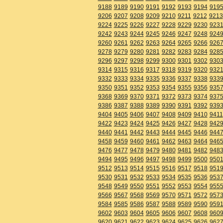
9188
9189
9190
9191
9192
9193
9194
919
9206
9207
9208
9209
9210
9211
9212
9213
9224
9225
9226
9227
9228
9229
9230
923
9242
9243
9244
9245
9246
9247
9248
924
9260
9261
9262
9263
9264
9265
9266
926
9278
9279
9280
9281
9282
9283
9284
928
9296
9297
9298
9299
9300
9301
9302
930
9314
9315
9316
9317
9318
9319
9320
932
9332
9333
9334
9335
9336
9337
9338
933
9350
9351
9352
9353
9354
9355
9356
935
9368
9369
9370
9371
9372
9373
9374
937
9386
9387
9388
9389
9390
9391
9392
939
9404
9405
9406
9407
9408
9409
9410
9411
9422
9423
9424
9425
9426
9427
9428
942
9440
9441
9442
9443
9444
9445
9446
944
9458
9459
9460
9461
9462
9463
9464
946
9476
9477
9478
9479
9480
9481
9482
948
9494
9495
9496
9497
9498
9499
9500
950
9512
9513
9514
9515
9516
9517
9518
951
9530
9531
9532
9533
9534
9535
9536
953
9548
9549
9550
9551
9552
9553
9554
955
9566
9567
9568
9569
9570
9571
9572
957
9584
9585
9586
9587
9588
9589
9590
959
9602
9603
9604
9605
9606
9607
9608
960
9620
9621
9622
9623
9624
9625
9626
962