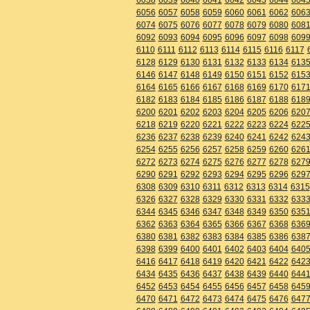
6056
6057
6058
6059
6060
6061
6062
606
6074
6075
6076
6077
6078
6079
6080
608
6092
6093
6094
6095
6096
6097
6098
609
6110
6111
6112
6113
6114
6115
6116
6117
6128
6129
6130
6131
6132
6133
6134
613
6146
6147
6148
6149
6150
6151
6152
615
6164
6165
6166
6167
6168
6169
6170
617
6182
6183
6184
6185
6186
6187
6188
618
6200
6201
6202
6203
6204
6205
6206
620
6218
6219
6220
6221
6222
6223
6224
622
6236
6237
6238
6239
6240
6241
6242
624
6254
6255
6256
6257
6258
6259
6260
626
6272
6273
6274
6275
6276
6277
6278
627
6290
6291
6292
6293
6294
6295
6296
629
6308
6309
6310
6311
6312
6313
6314
6315
6326
6327
6328
6329
6330
6331
6332
633
6344
6345
6346
6347
6348
6349
6350
635
6362
6363
6364
6365
6366
6367
6368
636
6380
6381
6382
6383
6384
6385
6386
638
6398
6399
6400
6401
6402
6403
6404
640
6416
6417
6418
6419
6420
6421
6422
642
6434
6435
6436
6437
6438
6439
6440
644
6452
6453
6454
6455
6456
6457
6458
645
6470
6471
6472
6473
6474
6475
6476
647