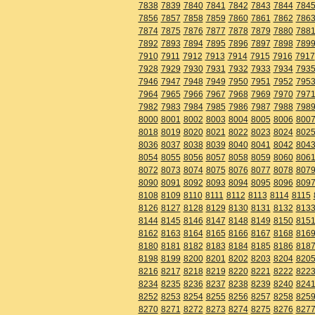
7838
7839
7840
7841
7842
7843
7844
784
7856
7857
7858
7859
7860
7861
7862
786
7874
7875
7876
7877
7878
7879
7880
788
7892
7893
7894
7895
7896
7897
7898
789
7910
7911
7912
7913
7914
7915
7916
7917
7928
7929
7930
7931
7932
7933
7934
793
7946
7947
7948
7949
7950
7951
7952
795
7964
7965
7966
7967
7968
7969
7970
797
7982
7983
7984
7985
7986
7987
7988
798
8000
8001
8002
8003
8004
8005
8006
800
8018
8019
8020
8021
8022
8023
8024
802
8036
8037
8038
8039
8040
8041
8042
804
8054
8055
8056
8057
8058
8059
8060
806
8072
8073
8074
8075
8076
8077
8078
807
8090
8091
8092
8093
8094
8095
8096
809
8108
8109
8110
8111
8112
8113
8114
8115
8126
8127
8128
8129
8130
8131
8132
813
8144
8145
8146
8147
8148
8149
8150
815
8162
8163
8164
8165
8166
8167
8168
816
8180
8181
8182
8183
8184
8185
8186
818
8198
8199
8200
8201
8202
8203
8204
820
8216
8217
8218
8219
8220
8221
8222
822
8234
8235
8236
8237
8238
8239
8240
824
8252
8253
8254
8255
8256
8257
8258
825
8270
8271
8272
8273
8274
8275
8276
827