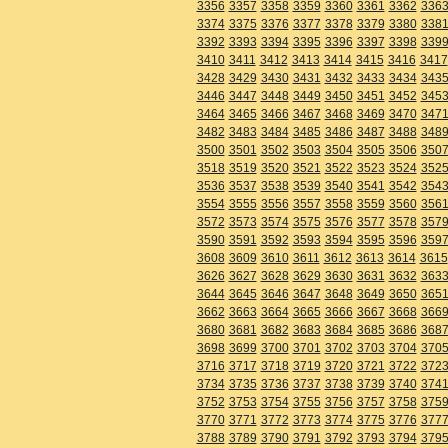
3356
3357
3358
3359
3360
3361
3362
336
3374
3375
3376
3377
3378
3379
3380
338
3392
3393
3394
3395
3396
3397
3398
339
3410
3411
3412
3413
3414
3415
3416
3417
3428
3429
3430
3431
3432
3433
3434
343
3446
3447
3448
3449
3450
3451
3452
345
3464
3465
3466
3467
3468
3469
3470
347
3482
3483
3484
3485
3486
3487
3488
348
3500
3501
3502
3503
3504
3505
3506
350
3518
3519
3520
3521
3522
3523
3524
352
3536
3537
3538
3539
3540
3541
3542
354
3554
3555
3556
3557
3558
3559
3560
356
3572
3573
3574
3575
3576
3577
3578
357
3590
3591
3592
3593
3594
3595
3596
359
3608
3609
3610
3611
3612
3613
3614
3615
3626
3627
3628
3629
3630
3631
3632
363
3644
3645
3646
3647
3648
3649
3650
365
3662
3663
3664
3665
3666
3667
3668
366
3680
3681
3682
3683
3684
3685
3686
368
3698
3699
3700
3701
3702
3703
3704
370
3716
3717
3718
3719
3720
3721
3722
372
3734
3735
3736
3737
3738
3739
3740
374
3752
3753
3754
3755
3756
3757
3758
375
3770
3771
3772
3773
3774
3775
3776
377
3788
3789
3790
3791
3792
3793
3794
379