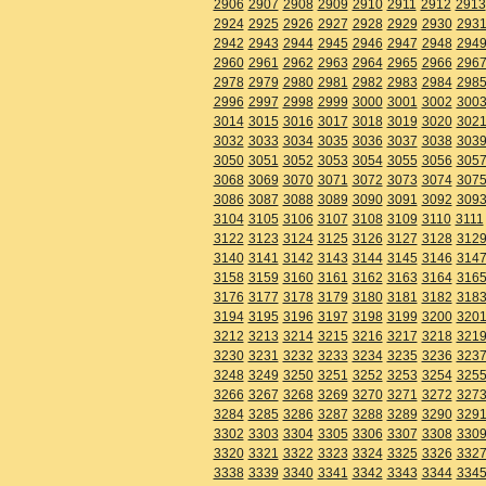
2906
2907
2908
2909
2910
2911
2912
2913
2924
2925
2926
2927
2928
2929
2930
293
2942
2943
2944
2945
2946
2947
2948
294
2960
2961
2962
2963
2964
2965
2966
296
2978
2979
2980
2981
2982
2983
2984
298
2996
2997
2998
2999
3000
3001
3002
300
3014
3015
3016
3017
3018
3019
3020
302
3032
3033
3034
3035
3036
3037
3038
303
3050
3051
3052
3053
3054
3055
3056
305
3068
3069
3070
3071
3072
3073
3074
307
3086
3087
3088
3089
3090
3091
3092
309
3104
3105
3106
3107
3108
3109
3110
3111
3122
3123
3124
3125
3126
3127
3128
312
3140
3141
3142
3143
3144
3145
3146
314
3158
3159
3160
3161
3162
3163
3164
316
3176
3177
3178
3179
3180
3181
3182
318
3194
3195
3196
3197
3198
3199
3200
320
3212
3213
3214
3215
3216
3217
3218
321
3230
3231
3232
3233
3234
3235
3236
323
3248
3249
3250
3251
3252
3253
3254
325
3266
3267
3268
3269
3270
3271
3272
327
3284
3285
3286
3287
3288
3289
3290
329
3302
3303
3304
3305
3306
3307
3308
330
3320
3321
3322
3323
3324
3325
3326
332
3338
3339
3340
3341
3342
3343
3344
334