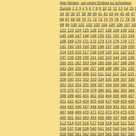
Hier klicken, um einen Eintrag zu schreiben
Zurück
1
2
3
4
5
6
7
8
9
10
11
12
13
14
15
34
35
36
37
38
39
40
41
42
43
44
45
46
47
66
67
68
69
70
71
72
73
74
75
76
77
78
79
98
99
100
101
102
103
104
105
106
107
10
122
123
124
125
126
127
128
129
130
131
145
146
147
148
149
150
151
152
153
154
168
169
170
171
172
173
174
175
176
177
191
192
193
194
195
196
197
198
199
200
214
215
216
217
218
219
220
221
222
223
237
238
239
240
241
242
243
244
245
246
260
261
262
263
264
265
266
267
268
269
283
284
285
286
287
288
289
290
291
292
306
307
308
309
310
311
312
313
314
315
329
330
331
332
333
334
335
336
337
338
352
353
354
355
356
357
358
359
360
361
375
376
377
378
379
380
381
382
383
384
398
399
400
401
402
403
404
405
406
407
421
422
423
424
425
426
427
428
429
430
444
445
446
447
448
449
450
451
452
453
467
468
469
470
471
472
473
474
475
476
490
491
492
493
494
495
496
497
498
499
513
514
515
516
517
518
519
520
521
522
536
537
538
539
540
541
542
543
544
545
559
560
561
562
563
564
565
566
567
568