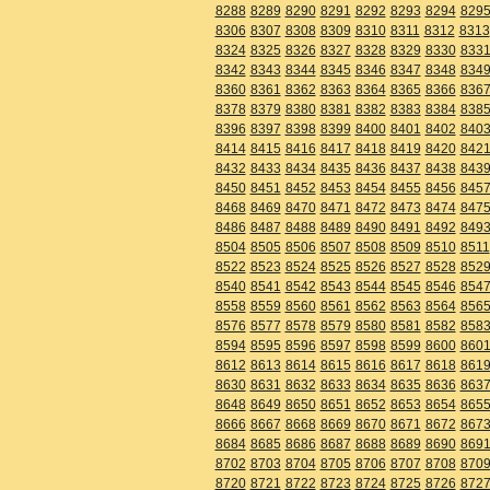
8288
8289
8290
8291
8292
8293
8294
829
8306
8307
8308
8309
8310
8311
8312
8313
8324
8325
8326
8327
8328
8329
8330
833
8342
8343
8344
8345
8346
8347
8348
834
8360
8361
8362
8363
8364
8365
8366
836
8378
8379
8380
8381
8382
8383
8384
838
8396
8397
8398
8399
8400
8401
8402
840
8414
8415
8416
8417
8418
8419
8420
842
8432
8433
8434
8435
8436
8437
8438
843
8450
8451
8452
8453
8454
8455
8456
845
8468
8469
8470
8471
8472
8473
8474
847
8486
8487
8488
8489
8490
8491
8492
849
8504
8505
8506
8507
8508
8509
8510
8511
8522
8523
8524
8525
8526
8527
8528
852
8540
8541
8542
8543
8544
8545
8546
854
8558
8559
8560
8561
8562
8563
8564
856
8576
8577
8578
8579
8580
8581
8582
858
8594
8595
8596
8597
8598
8599
8600
860
8612
8613
8614
8615
8616
8617
8618
861
8630
8631
8632
8633
8634
8635
8636
863
8648
8649
8650
8651
8652
8653
8654
865
8666
8667
8668
8669
8670
8671
8672
867
8684
8685
8686
8687
8688
8689
8690
869
8702
8703
8704
8705
8706
8707
8708
870
8720
8721
8722
8723
8724
8725
8726
872