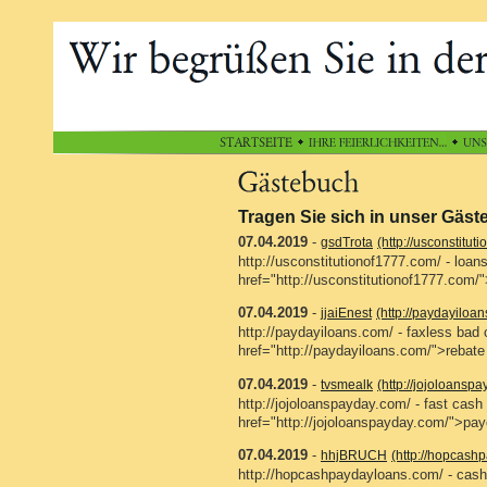
Tragen Sie sich in unser Gäst
07.04.2019
-
gsdTrota
(http://usconstitut
http://usconstitutionof1777.com/ - loa
href="http://usconstitutionof1777.com/
07.04.2019
-
jjaiEnest
(http://paydayiloan
http://paydayiloans.com/ - faxless bad 
href="http://paydayiloans.com/">rebat
07.04.2019
-
tvsmealk
(http://jojoloansp
http://jojoloanspayday.com/ - fast cas
href="http://jojoloanspayday.com/">p
07.04.2019
-
hhjBRUCH
(http://hopcash
http://hopcashpaydayloans.com/ - cash