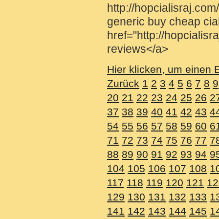
http://hopcialisraj.com/
generic buy cheap cial
href="http://hopcialisr
reviews</a>
Hier klicken, um einen 
Zurück
1
2
3
4
5
6
7
8
9
20
21
22
23
24
25
26
2
37
38
39
40
41
42
43
4
54
55
56
57
58
59
60
6
71
72
73
74
75
76
77
7
88
89
90
91
92
93
94
9
104
105
106
107
108
1
117
118
119
120
121
12
129
130
131
132
133
1
141
142
143
144
145
1