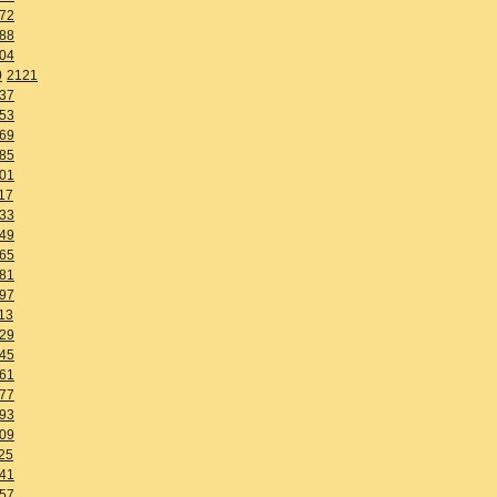
72
88
04
0
2121
37
53
69
85
01
17
33
49
65
81
97
13
29
45
61
77
93
09
25
41
57