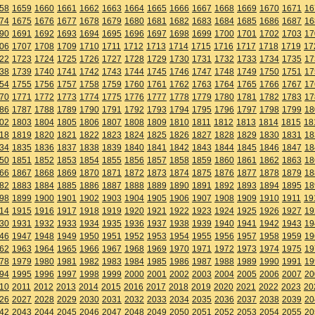
58
1659
1660
1661
1662
1663
1664
1665
1666
1667
1668
1669
1670
1671
16
74
1675
1676
1677
1678
1679
1680
1681
1682
1683
1684
1685
1686
1687
16
90
1691
1692
1693
1694
1695
1696
1697
1698
1699
1700
1701
1702
1703
17
06
1707
1708
1709
1710
1711
1712
1713
1714
1715
1716
1717
1718
1719
17
22
1723
1724
1725
1726
1727
1728
1729
1730
1731
1732
1733
1734
1735
17
38
1739
1740
1741
1742
1743
1744
1745
1746
1747
1748
1749
1750
1751
17
54
1755
1756
1757
1758
1759
1760
1761
1762
1763
1764
1765
1766
1767
17
70
1771
1772
1773
1774
1775
1776
1777
1778
1779
1780
1781
1782
1783
17
86
1787
1788
1789
1790
1791
1792
1793
1794
1795
1796
1797
1798
1799
18
02
1803
1804
1805
1806
1807
1808
1809
1810
1811
1812
1813
1814
1815
18
18
1819
1820
1821
1822
1823
1824
1825
1826
1827
1828
1829
1830
1831
18
34
1835
1836
1837
1838
1839
1840
1841
1842
1843
1844
1845
1846
1847
18
50
1851
1852
1853
1854
1855
1856
1857
1858
1859
1860
1861
1862
1863
18
66
1867
1868
1869
1870
1871
1872
1873
1874
1875
1876
1877
1878
1879
18
82
1883
1884
1885
1886
1887
1888
1889
1890
1891
1892
1893
1894
1895
18
98
1899
1900
1901
1902
1903
1904
1905
1906
1907
1908
1909
1910
1911
19
14
1915
1916
1917
1918
1919
1920
1921
1922
1923
1924
1925
1926
1927
19
30
1931
1932
1933
1934
1935
1936
1937
1938
1939
1940
1941
1942
1943
19
46
1947
1948
1949
1950
1951
1952
1953
1954
1955
1956
1957
1958
1959
19
62
1963
1964
1965
1966
1967
1968
1969
1970
1971
1972
1973
1974
1975
19
78
1979
1980
1981
1982
1983
1984
1985
1986
1987
1988
1989
1990
1991
19
94
1995
1996
1997
1998
1999
2000
2001
2002
2003
2004
2005
2006
2007
20
10
2011
2012
2013
2014
2015
2016
2017
2018
2019
2020
2021
2022
2023
20
26
2027
2028
2029
2030
2031
2032
2033
2034
2035
2036
2037
2038
2039
20
42
2043
2044
2045
2046
2047
2048
2049
2050
2051
2052
2053
2054
2055
20