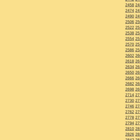
2458
24
2474
24
2490
24
2506
25
2522
25
2538
25
2554
25
2570
25
2586
25
2602
26
2618
26
2634
26
2650
26
2666
26
2682
26
2698
26
2714
27
2730
27
2746
27
2762
27
2778
27
2794
27
2810
28
2826
28
2842
28