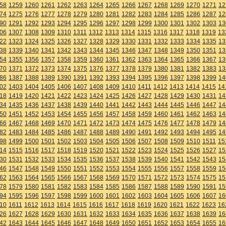
58
1259
1260
1261
1262
1263
1264
1265
1266
1267
1268
1269
1270
1271
12
74
1275
1276
1277
1278
1279
1280
1281
1282
1283
1284
1285
1286
1287
12
90
1291
1292
1293
1294
1295
1296
1297
1298
1299
1300
1301
1302
1303
13
06
1307
1308
1309
1310
1311
1312
1313
1314
1315
1316
1317
1318
1319
13
22
1323
1324
1325
1326
1327
1328
1329
1330
1331
1332
1333
1334
1335
13
38
1339
1340
1341
1342
1343
1344
1345
1346
1347
1348
1349
1350
1351
13
54
1355
1356
1357
1358
1359
1360
1361
1362
1363
1364
1365
1366
1367
13
70
1371
1372
1373
1374
1375
1376
1377
1378
1379
1380
1381
1382
1383
13
86
1387
1388
1389
1390
1391
1392
1393
1394
1395
1396
1397
1398
1399
14
02
1403
1404
1405
1406
1407
1408
1409
1410
1411
1412
1413
1414
1415
14
18
1419
1420
1421
1422
1423
1424
1425
1426
1427
1428
1429
1430
1431
14
34
1435
1436
1437
1438
1439
1440
1441
1442
1443
1444
1445
1446
1447
14
50
1451
1452
1453
1454
1455
1456
1457
1458
1459
1460
1461
1462
1463
14
66
1467
1468
1469
1470
1471
1472
1473
1474
1475
1476
1477
1478
1479
14
82
1483
1484
1485
1486
1487
1488
1489
1490
1491
1492
1493
1494
1495
14
98
1499
1500
1501
1502
1503
1504
1505
1506
1507
1508
1509
1510
1511
15
14
1515
1516
1517
1518
1519
1520
1521
1522
1523
1524
1525
1526
1527
15
30
1531
1532
1533
1534
1535
1536
1537
1538
1539
1540
1541
1542
1543
15
46
1547
1548
1549
1550
1551
1552
1553
1554
1555
1556
1557
1558
1559
15
62
1563
1564
1565
1566
1567
1568
1569
1570
1571
1572
1573
1574
1575
15
78
1579
1580
1581
1582
1583
1584
1585
1586
1587
1588
1589
1590
1591
15
94
1595
1596
1597
1598
1599
1600
1601
1602
1603
1604
1605
1606
1607
16
10
1611
1612
1613
1614
1615
1616
1617
1618
1619
1620
1621
1622
1623
16
26
1627
1628
1629
1630
1631
1632
1633
1634
1635
1636
1637
1638
1639
16
42
1643
1644
1645
1646
1647
1648
1649
1650
1651
1652
1653
1654
1655
16