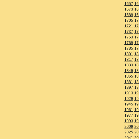
1657
16
1673
16
1689
16
1705
17
1721
17
1737
17
1753
17
1769
17
1785
17
1801
18
1817
18
1833
18
1849
18
1865
18
1881
18
1897
18
1913
19
1929
19
1945
19
1961
19
1977
19
1993
19
2009
20
2025
20
2041
20