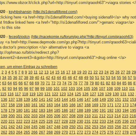
tps://www.obzor.lt/click.php?url=http://tinyurl.com/qraooh63">viagra stories <
020
-
ksyhbshansin
(http://si1denafilfored.com/)
licking here <a href=http://si1denafilfored.com/>buying sidenafil</a> why not
t frtdkw linked here <a href="http://si1denafilfored.com/">genaric viagra</a>
 to this site
020
-
feceqfziodcn
(http://nacekomie.ru/forum/go.php?http://tinyurl.com/qraooh63)
buy <a href=http://www.depmode.com/go.php?http://tinyurl.com/qraooh63>cial
a doctor's prescription </a> alternative to viagra <a
tp://ophmao.ru/bitrix/redirect.php?
&event2=&event3=&goto=http://tinyurl.com/qraooh63">drug online </a>
cken, um einen Eintrag zu schreiben
1
2
3
4
5
6
7
8
9
10
11
12
13
14
15
16
17
18
19
20
21
22
23
24
25
26
27
28
29
3
34
35
36
37
38
39
40
41
42
43
44
45
46
47
48
49
50
51
52
53
54
55
56
57
5
2
63
64
65
66
67
68
69
70
71
72
73
74
75
76
77
78
79
80
81
82
83
84
85
86
8
1
92
93
94
95
96
97
98
99
100
101
102
103
104
105
106
107
108
109
110
111
115
116
117
118
119
120
121
122
123
124
125
126
127
128
129
130
131
132
136
137
138
139
140
141
142
143
144
145
146
147
148
149
150
151
152
15
157
158
159
160
161
162
163
164
165
166
167
168
169
170
171
172
173
17
178
179
180
181
182
183
184
185
186
187
188
189
190
191
192
193
194
19
199
200
201
202
203
204
205
206
207
208
209
210
211
212
213
214
215
216
220
221
222
223
224
225
226
227
228
229
230
231
232
233
234
235
236
23
241
242
243
244
245
246
247
248
249
250
251
252
253
254
255
256
257
25
262
263
264
265
266
267
268
269
270
271
272
273
274
275
276
277
278
27