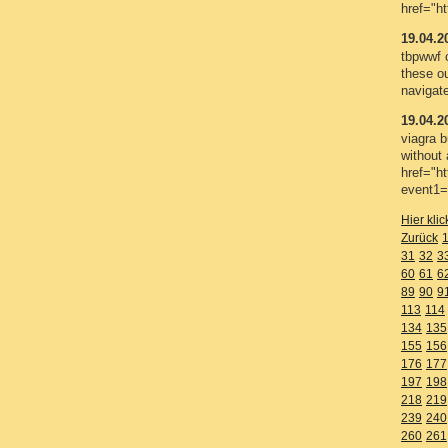
href="ht
19.04.2
tbpwwf c
these ou
navigate
19.04.2
viagra 
without 
href="ht
event1=
Hier kli
Zurück
31
32
3
60
61
6
89
90
9
113
114
134
135
155
156
176
177
197
198
218
219
239
240
260
261