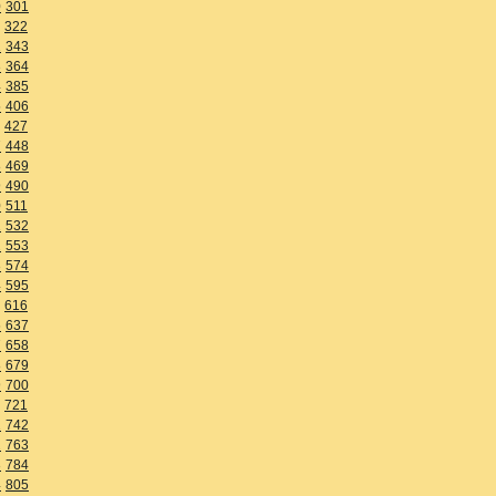
0
301
322
2
343
3
364
4
385
5
406
427
7
448
8
469
9
490
0
511
1
532
2
553
3
574
4
595
616
6
637
7
658
8
679
9
700
721
1
742
2
763
3
784
4
805