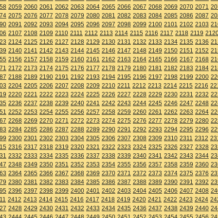
58
2059
2060
2061
2062
2063
2064
2065
2066
2067
2068
2069
2070
2071
20
74
2075
2076
2077
2078
2079
2080
2081
2082
2083
2084
2085
2086
2087
20
90
2091
2092
2093
2094
2095
2096
2097
2098
2099
2100
2101
2102
2103
21
06
2107
2108
2109
2110
2111
2112
2113
2114
2115
2116
2117
2118
2119
212
23
2124
2125
2126
2127
2128
2129
2130
2131
2132
2133
2134
2135
2136
21
39
2140
2141
2142
2143
2144
2145
2146
2147
2148
2149
2150
2151
2152
21
55
2156
2157
2158
2159
2160
2161
2162
2163
2164
2165
2166
2167
2168
21
71
2172
2173
2174
2175
2176
2177
2178
2179
2180
2181
2182
2183
2184
21
87
2188
2189
2190
2191
2192
2193
2194
2195
2196
2197
2198
2199
2200
22
03
2204
2205
2206
2207
2208
2209
2210
2211
2212
2213
2214
2215
2216
22
19
2220
2221
2222
2223
2224
2225
2226
2227
2228
2229
2230
2231
2232
22
35
2236
2237
2238
2239
2240
2241
2242
2243
2244
2245
2246
2247
2248
22
51
2252
2253
2254
2255
2256
2257
2258
2259
2260
2261
2262
2263
2264
22
67
2268
2269
2270
2271
2272
2273
2274
2275
2276
2277
2278
2279
2280
22
83
2284
2285
2286
2287
2288
2289
2290
2291
2292
2293
2294
2295
2296
22
99
2300
2301
2302
2303
2304
2305
2306
2307
2308
2309
2310
2311
2312
23
15
2316
2317
2318
2319
2320
2321
2322
2323
2324
2325
2326
2327
2328
23
31
2332
2333
2334
2335
2336
2337
2338
2339
2340
2341
2342
2343
2344
23
47
2348
2349
2350
2351
2352
2353
2354
2355
2356
2357
2358
2359
2360
23
63
2364
2365
2366
2367
2368
2369
2370
2371
2372
2373
2374
2375
2376
23
79
2380
2381
2382
2383
2384
2385
2386
2387
2388
2389
2390
2391
2392
23
95
2396
2397
2398
2399
2400
2401
2402
2403
2404
2405
2406
2407
2408
24
11
2412
2413
2414
2415
2416
2417
2418
2419
2420
2421
2422
2423
2424
24
27
2428
2429
2430
2431
2432
2433
2434
2435
2436
2437
2438
2439
2440
24
43
2444
2445
2446
2447
2448
2449
2450
2451
2452
2453
2454
2455
2456
24