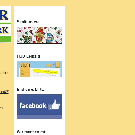
Skatturniere
HUD Leipzig
online
find us & LIKE
ooh63)
on
Wir machen mit!