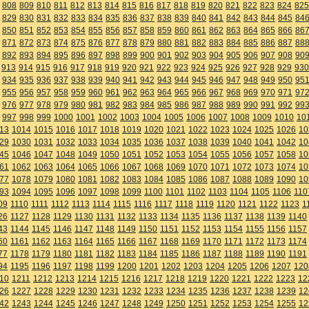
808
809
810
811
812
813
814
815
816
817
818
819
820
821
822
823
824
825
829
830
831
832
833
834
835
836
837
838
839
840
841
842
843
844
845
84
850
851
852
853
854
855
856
857
858
859
860
861
862
863
864
865
866
86
871
872
873
874
875
876
877
878
879
880
881
882
883
884
885
886
887
88
892
893
894
895
896
897
898
899
900
901
902
903
904
905
906
907
908
90
913
914
915
916
917
918
919
920
921
922
923
924
925
926
927
928
929
930
934
935
936
937
938
939
940
941
942
943
944
945
946
947
948
949
950
95
955
956
957
958
959
960
961
962
963
964
965
966
967
968
969
970
971
97
976
977
978
979
980
981
982
983
984
985
986
987
988
989
990
991
992
99
997
998
999
1000
1001
1002
1003
1004
1005
1006
1007
1008
1009
1010
10
13
1014
1015
1016
1017
1018
1019
1020
1021
1022
1023
1024
1025
1026
10
29
1030
1031
1032
1033
1034
1035
1036
1037
1038
1039
1040
1041
1042
10
45
1046
1047
1048
1049
1050
1051
1052
1053
1054
1055
1056
1057
1058
10
61
1062
1063
1064
1065
1066
1067
1068
1069
1070
1071
1072
1073
1074
10
77
1078
1079
1080
1081
1082
1083
1084
1085
1086
1087
1088
1089
1090
10
93
1094
1095
1096
1097
1098
1099
1100
1101
1102
1103
1104
1105
1106
110
09
1110
1111
1112
1113
1114
1115
1116
1117
1118
1119
1120
1121
1122
1123
1
26
1127
1128
1129
1130
1131
1132
1133
1134
1135
1136
1137
1138
1139
1140
43
1144
1145
1146
1147
1148
1149
1150
1151
1152
1153
1154
1155
1156
1157
60
1161
1162
1163
1164
1165
1166
1167
1168
1169
1170
1171
1172
1173
1174
77
1178
1179
1180
1181
1182
1183
1184
1185
1186
1187
1188
1189
1190
1191
94
1195
1196
1197
1198
1199
1200
1201
1202
1203
1204
1205
1206
1207
120
10
1211
1212
1213
1214
1215
1216
1217
1218
1219
1220
1221
1222
1223
12
26
1227
1228
1229
1230
1231
1232
1233
1234
1235
1236
1237
1238
1239
12
42
1243
1244
1245
1246
1247
1248
1249
1250
1251
1252
1253
1254
1255
12