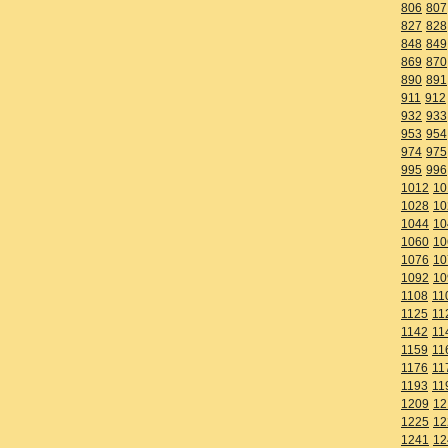
806
807
827
828
848
849
869
870
890
891
911
912
932
933
953
954
974
975
995
996
1012
10
1028
10
1044
10
1060
10
1076
10
1092
10
1108
11
1125
11
1142
11
1159
11
1176
11
1193
11
1209
12
1225
12
1241
12