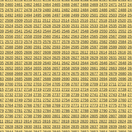
59
2460
2461
2462
2463
2464
2465
2466
2467
2468
2469
2470
2471
2472
24
75
2476
2477
2478
2479
2480
2481
2482
2483
2484
2485
2486
2487
2488
24
91
2492
2493
2494
2495
2496
2497
2498
2499
2500
2501
2502
2503
2504
25
07
2508
2509
2510
2511
2512
2513
2514
2515
2516
2517
2518
2519
2520
25
23
2524
2525
2526
2527
2528
2529
2530
2531
2532
2533
2534
2535
2536
25
39
2540
2541
2542
2543
2544
2545
2546
2547
2548
2549
2550
2551
2552
25
55
2556
2557
2558
2559
2560
2561
2562
2563
2564
2565
2566
2567
2568
25
71
2572
2573
2574
2575
2576
2577
2578
2579
2580
2581
2582
2583
2584
25
87
2588
2589
2590
2591
2592
2593
2594
2595
2596
2597
2598
2599
2600
26
03
2604
2605
2606
2607
2608
2609
2610
2611
2612
2613
2614
2615
2616
26
19
2620
2621
2622
2623
2624
2625
2626
2627
2628
2629
2630
2631
2632
26
35
2636
2637
2638
2639
2640
2641
2642
2643
2644
2645
2646
2647
2648
26
51
2652
2653
2654
2655
2656
2657
2658
2659
2660
2661
2662
2663
2664
26
67
2668
2669
2670
2671
2672
2673
2674
2675
2676
2677
2678
2679
2680
26
83
2684
2685
2686
2687
2688
2689
2690
2691
2692
2693
2694
2695
2696
26
99
2700
2701
2702
2703
2704
2705
2706
2707
2708
2709
2710
2711
2712
27
15
2716
2717
2718
2719
2720
2721
2722
2723
2724
2725
2726
2727
2728
27
31
2732
2733
2734
2735
2736
2737
2738
2739
2740
2741
2742
2743
2744
27
47
2748
2749
2750
2751
2752
2753
2754
2755
2756
2757
2758
2759
2760
27
63
2764
2765
2766
2767
2768
2769
2770
2771
2772
2773
2774
2775
2776
27
79
2780
2781
2782
2783
2784
2785
2786
2787
2788
2789
2790
2791
2792
27
95
2796
2797
2798
2799
2800
2801
2802
2803
2804
2805
2806
2807
2808
28
11
2812
2813
2814
2815
2816
2817
2818
2819
2820
2821
2822
2823
2824
28
27
2828
2829
2830
2831
2832
2833
2834
2835
2836
2837
2838
2839
2840
28
43
2844
2845
2846
2847
2848
2849
2850
2851
2852
2853
2854
2855
2856
28