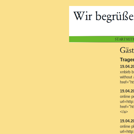
Tragen
19.04.2
xnbirb b
without 
href="ht
19.04.2
online p
url=htt
href="ht
</a>
19.04.2
online 
url=htt