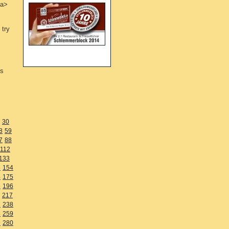
/a>
 try
is
30
8
59
7
88
112
133
3
154
4
175
5
196
217
7
238
8
259
9
280