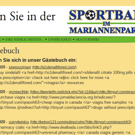
 Sie sich in unser Gästebuch ein:
020
-
xzwoozzjnaoj
(http://si1denafilfored.com/)
uy sindelafil <a href=http://si1denafilfored.com/>sildenafil citrate 100mg pills 
a prescription</a> check out here ndjkic click here for more <a
tp://si1denafilfored.com/">viragra</a> resources
020
-
yjcmiwcfrbki
(https://twentefm.net/click.php?id=118&url=http://tinyurl.com/qra
urchase viagra <a href=http://www.jornaldaciencia.org.br/edicoes/?
p://tinyurl.com/qraooh63>cheap viagra in canada </a> viagra free samples <a
tp://times.tj/redirect?url=http://tinyurl.com/qraooh63">drugs without prescripti
020
-
cuinyfwjjdcu
(http://ketnoi123.com/redirect.php?http://tinyurl.com/qraooh63)
pharmacy cialis <a href=http://www.dealbada.com/bbs/linkS.php?
p://tinyurl.com/qraooh63>universal pharmacy </a> canada viagra generic <a