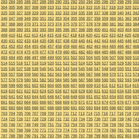
283
284
285
286
287
288
289
290
291
292
293
294
295
296
297
298
299
30
304
305
306
307
308
309
310
311
312
313
314
315
316
317
318
319
320
321
325
326
327
328
329
330
331
332
333
334
335
336
337
338
339
340
341
34
346
347
348
349
350
351
352
353
354
355
356
357
358
359
360
361
362
36
367
368
369
370
371
372
373
374
375
376
377
378
379
380
381
382
383
38
388
389
390
391
392
393
394
395
396
397
398
399
400
401
402
403
404
40
409
410
411
412
413
414
415
416
417
418
419
420
421
422
423
424
425
426
430
431
432
433
434
435
436
437
438
439
440
441
442
443
444
445
446
44
451
452
453
454
455
456
457
458
459
460
461
462
463
464
465
466
467
46
472
473
474
475
476
477
478
479
480
481
482
483
484
485
486
487
488
48
493
494
495
496
497
498
499
500
501
502
503
504
505
506
507
508
509
51
514
515
516
517
518
519
520
521
522
523
524
525
526
527
528
529
530
53
535
536
537
538
539
540
541
542
543
544
545
546
547
548
549
550
551
55
556
557
558
559
560
561
562
563
564
565
566
567
568
569
570
571
572
57
577
578
579
580
581
582
583
584
585
586
587
588
589
590
591
592
593
59
598
599
600
601
602
603
604
605
606
607
608
609
610
611
612
613
614
615
619
620
621
622
623
624
625
626
627
628
629
630
631
632
633
634
635
63
640
641
642
643
644
645
646
647
648
649
650
651
652
653
654
655
656
65
661
662
663
664
665
666
667
668
669
670
671
672
673
674
675
676
677
67
682
683
684
685
686
687
688
689
690
691
692
693
694
695
696
697
698
69
703
704
705
706
707
708
709
710
711
712
713
714
715
716
717
718
719
720
724
725
726
727
728
729
730
731
732
733
734
735
736
737
738
739
740
74
745
746
747
748
749
750
751
752
753
754
755
756
757
758
759
760
761
76
766
767
768
769
770
771
772
773
774
775
776
777
778
779
780
781
782
78
787
788
789
790
791
792
793
794
795
796
797
798
799
800
801
802
803
80