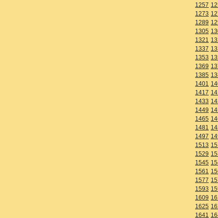
1257
12
1273
12
1289
12
1305
13
1321
13
1337
13
1353
13
1369
13
1385
13
1401
14
1417
14
1433
14
1449
14
1465
14
1481
14
1497
14
1513
15
1529
15
1545
15
1561
15
1577
15
1593
15
1609
16
1625
16
1641
16